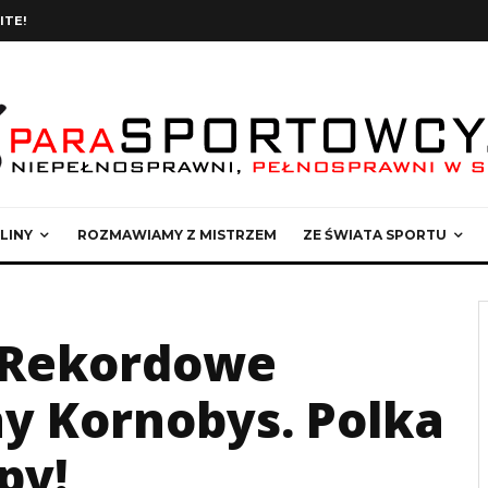
ITE!
LINY
ROZMAWIAMY Z MISTRZEM
ZE ŚWIATA SPORTU
 Rekordowe
y Kornobys. Polka
py!