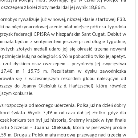
oszczepem z kolei złoty medal dał jej wynik 18,86 m.
rnobys rywalizuje już w nowej, niższej klasie startowej F33.
olki na międzynarodowej arenie miał miejsce półtora tygodnia
grzysk federacji CPISRA w hiszpańskim Sant Cugat. Debiut w
ominała będzie z sentymentem jeszcze przed długie tygodnie,
bytych złotych medali udało jej się okrasić trzema nowymi
pchnięcie kulą na odległość 6,96 m pobudziło tylko jej apetyt.
– rzut dyskiem oraz oszczepem – przyniosły jej zwycięstwa
 17,48 m i 15,75 m. Rezultatem w dysku zawodniczka
prawiła się z wcześniejszym rekordem globu należącym od
szczy do Joanny Oleksiuk (z d. Hańtzschel), którą również
ejszym konkursie.
ys rozpoczęła od mocnego uderzenia. Polka już na dzień dobry
kord świata. Wynik 7,49 m od razu dał jej złotko, gdyż dla
zek konkurs ten był już historią. Srebrny krążek w tym finale
tartu Szczecin –
Joanna Oleksiuk
, k
tóra w pierwszej próbie
5,59 m. Druga z Polek miała metrową przewagę nad trzecią w