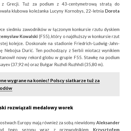
ou z Grecji. Tuż za podium z 43-centymetrową stratą do
wała klubowa koleżanka Lucyny Kornobys, 22-letnia
Dorota
ce siedmiu zawodników w łączonym konkursie rzutu dyskiem
zemysław Kowalski
(F55), który o najdłuższy w konkursie rzut
óstej kolejce. Doskonale na stadionie Friedrich-Ludwig-Jahn-
ię Nebojsa Durić. Ten pochodzący z Serbii miotacz wynikiem
ustanowił nowy rekord globu w grupie F55. Stawkę na podium
ayev (37,92 m) oraz Bułgar Ruzhdi Ruzhhdi (35,80 m).
e wygrane na koniec! Polscy siatkarze tuż za
arodów
ski rozwiązali medalowy worek
zostwach Europy mają również za sobą niewidomy
Aleksander
od tego sezonu wraz z przewodnikiem
Krzysztofem