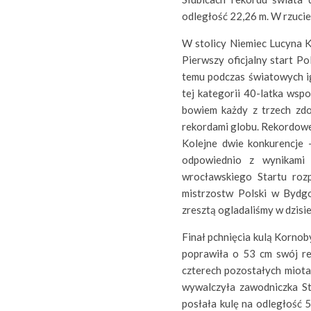
odległość 22,26 m. W rzucie 
W stolicy Niemiec Lucyna Ko
Pierwszy oficjalny start P
temu podczas światowych i
tej kategorii 40-latka wsp
bowiem każdy z trzech zdo
rekordami globu. Rekordowe 
Kolejne dwie konkurencje 
odpowiednio z wynikami
wrocławskiego Startu roz
mistrzostw Polski w Bydgo
zresztą ogladaliśmy w dzisi
Finał pchnięcia kulą Kornob
poprawiła o 53 cm swój re
czterech pozostałych miotac
wywalczyła zawodniczka S
posłała kulę na odległość 