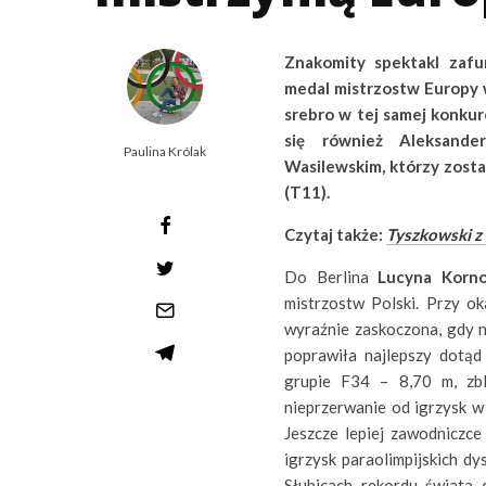
Znakomity spektakl zafu
medal mistrzostw Europy w
srebro w tej samej konkur
się również Aleksand
Paulina Królak
Wasilewskim, którzy zosta
(T11).
Czytaj także:
Tyszkowski z 
Do Berlina
Lucyna Korn
mistrzostw Polski. Przy o
wyraźnie zaskoczona, gdy 
poprawiła najlepszy dotąd
grupie F34 – 8,70 m, zbl
nieprzerwanie od igrzysk w
Jeszcze lepiej zawodniczc
igrzysk paraolimpijskich 
Słubicach rekordu świata 