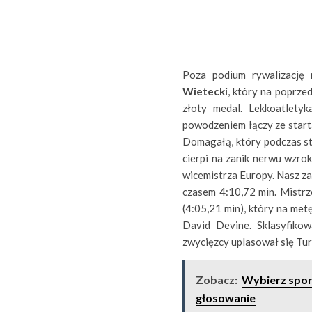
Poza podium rywalizację
Wietecki
, który na poprze
złoty medal. Lekkoatletyk
powodzeniem łączy ze starta
Domagałą, który podczas st
cierpi na zanik nerwu wzro
wicemistrza Europy. Nasz zaw
czasem 4:10,72 min. Mistrz
(4:05,21 min), który na met
David Devine. Sklasyfikow
zwycięzcy uplasował się Tu
Zobacz:
Wybierz spor
głosowanie