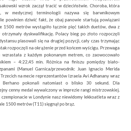
ssakowski wzrok zaczął tracić w dzieciństwie. Choroba, która
o, w medycznej terminologii nazywa się barwnikowym
ie powinien dziwić fakt, że obaj panowie startują powiązani
le 1500 metrów wystąpiło łącznie pięć takich duetów, dwa z
 otrzymały dyskwalifikację. Polacy bieg po złoto rozpoczęli
dystansu plasowali się na drugiej pozycji, cały czas trzymając
 atak rozpoczęli na okrążenie przed końcem wyścigu. Przewaga
i wzrastała z każdym pokonanym metrem, co zaowocowało
ikiem – 4:22,45 min. Różnica na finiszu pomiędzy biało-
zpanami (Manuel Garnica/przewodnik: Juan Ignacio Merida
 Trzecich na mecie reprezentantów Izraela Avi Adhanany wraz
 Berhano pokonali natomiast o blisko 30 sekund. Dla
ejny cenny medal wywalczony w imprezie rangi mistrzowskiej.
 czempionacie w Londynie nasz niewidomy lekkoatleta wraz z
ale 1500 metrów (T11) sięgnął po brąz.