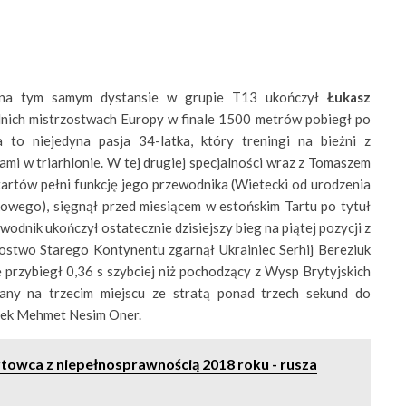
 na tym samym dystansie w grupie T13 ukończył
Łukasz
dnich mistrzostwach Europy w finale 1500 metrów pobiegł po
a to niejedyna pasja 34-latka, który treningi na bieżni z
mi w triarhlonie. W tej drugiej specjalności wraz z Tomaszem
artów pełni funkcję jego przewodnika (Wietecki od urodzenia
kowego), sięgnął przed miesiącem w estońskim Tartu po tytuł
odnik ukończył ostatecznie dzisiejszy bieg na piątej pozycji z
ostwo Starego Kontynentu zgarnął Ukrainiec Serhij Bereziuk
ę przybiegł 0,36 s szybciej niż pochodzący z Wysp Brytyjskich
any na trzecim miejscu ze stratą ponad trzech sekund do
rek Mehmet Nesim Oner.
towca z niepełnosprawnością 2018 roku - rusza