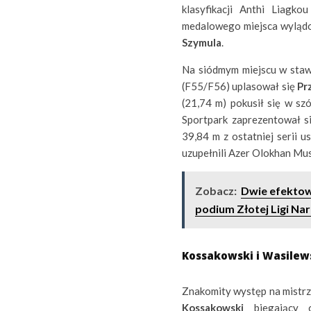
klasyfikacji Anthi Liagk
medalowego miejsca wylądo
Szymula
.
Na siódmym miejscu w staw
(F55/F56) uplasował się
Pr
(21,74 m) pokusił się w sz
Sportpark zaprezentował s
39,84 m z ostatniej serii 
uzupełnili Azer Olokhan Mus
Zobacz:
Dwie efektown
podium Złotej Ligi N
Kossakowski i Wasilew
Znakomity występ na mistr
Kossakowski
biegający 