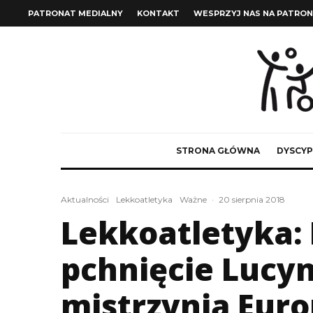
PATRONAT MEDIALNY
KONTAKT
WESPRZYJ NAS NA PATRON
STRONA GŁÓWNA
DYSCYP
Aktualności
Lekkoatletyka
Ważne
·
20 sierpnia 2018
Lekkoatletyka:
pchnięcie Lucyn
mistrzynią Euro