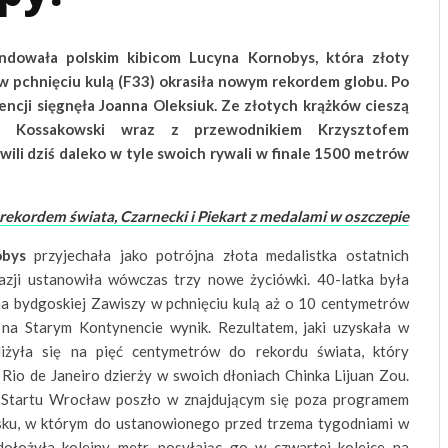
ndowała polskim kibicom Lucyna Kornobys, która złoty
 pchnięciu kulą (F33) okrasiła nowym rekordem globu. Po
encji sięgnęła Joanna Oleksiuk. Ze złotych krążków cieszą
er Kossakowski wraz z przewodnikiem Krzysztofem
wili dziś daleko w tyle swoich rywali w finale 1500 metrów
rekordem świata, Czarnecki i Piekart z medalami w oszczepie
obys
przyjechała jako potrójna złota medalistka ostatnich
kazji ustanowiła wówczas trzy nowe życiówki. 40-latka była
na bydgoskiej Zawiszy w pchnięciu kulą aż o 10 centymetrów
 na Starym Kontynencie wynik. Rezultatem, jaki uzyskała w
iżyła się na pięć centymetrów do rekordu świata, który
 Rio de Janeiro dzierży w swoich dłoniach Chinka Lijuan Zou.
e Startu Wrocław poszło w znajdującym się poza programem
dysku, w którym do ustanowionego przed trzema tygodniami w
dołożyła kolejny metr, posyłając go w czwartej kolejce na