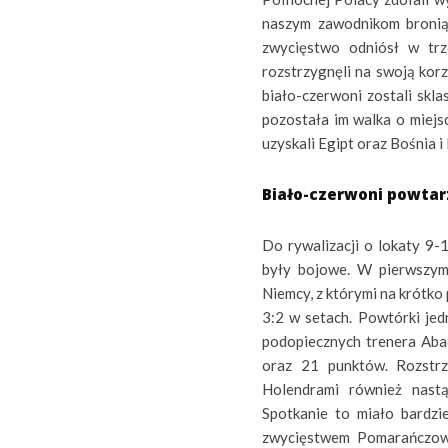
naszym zawodnikom broniąc
zwycięstwo odniósł w trz
rozstrzygnęli na swoją kor
biało-czerwoni zostali skl
pozostała im walka o miej
uzyskali Egipt oraz Bośnia 
Biało-czerwoni powtarz
Do rywalizacji o lokaty 9-
były bojowe. W pierwszym 
Niemcy, z którymi na krótk
3:2 w setach. Powtórki jed
podopiecznych trenera Abad
oraz 21 punktów. Rozstrz
Holendrami również nastą
Spotkanie to miało bardzi
zwycięstwem Pomarańczowy