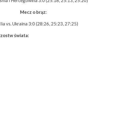
ośnia i Hercegowina 3:0 (25:18, 25:13, 25:20)
Mecz o brąz:
lia vs. Ukraina 3:0 (28:26, 25:23, 27:25)
rzostw świata: