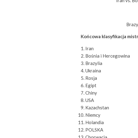
Iran vs. B
Brazy
Końcowa klasyfikacja mist
Iran
Bośnia i Hercegowina
Brazylia
Ukraina
Rosja
Egipt
Chiny
USA
Kazachstan
Niemcy
Holandia
POLSKA
Chorwacja