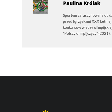
Paulina Królak
Sportem zafascynowana od dzi
przed Igrzyskami XXX Letniej
konkursów wiedzy olimpijskiej.
"Polscy olimpijczycy" (2021).