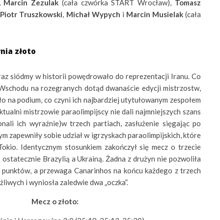
i, Marcin Zezulak
(cała czwórka START Wrocław),
Tomasz
,
Piotr Truszkowski
,
Michał Wypych
i
Marcin Musielak
(cała
rnia złoto
raz siódmy w historii powędrowało do reprezentacji Iranu. Co
o Wschodu na rozegranych dotąd dwanaście edycji mistrzostw,
ło na podium, co czyni ich najbardziej utytułowanym zespołem
aktualni mistrzowie paraolimpijscy nie dali najmniejszych szans
nali ich wyraźnie)w trzech partiach, zasłużenie sięgając po
m zapewniły sobie udział w igrzyskach paraolimpijskich, które
Tokio. Identycznym stosunkiem zakończył się mecz o trzecie
ostatecznie Brazylią a Ukrainą. Żadna z drużyn nie pozwoliła
a punktów, a przewaga Canarinhos na końcu każdego z trzech
żliwych i wyniosła zaledwie dwa „oczka”.
Mecz o złoto: