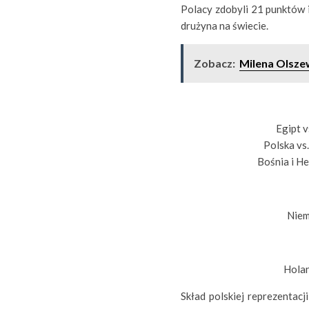
Polacy zdobyli 21 punktów 
drużyna na świecie.
Zobacz:
Milena Olsze
Egipt v
Polska vs.
Bośnia i He
Niem
Holan
Skład polskiej reprezentacj