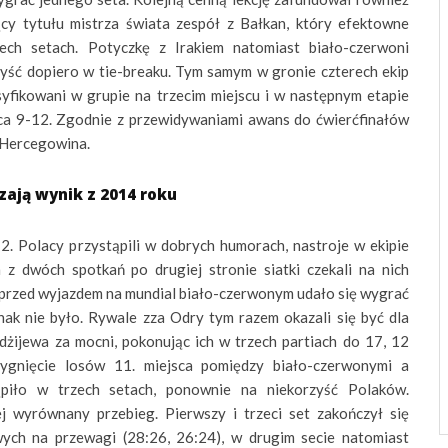
y tytułu mistrza świata zespół z Bałkan, który efektowne
ech setach. Potyczkę z Irakiem natomiast biało-czerwoni
zyść dopiero w tie-breaku. Tym samym w gronie czterech ekip
asyfikowani w grupie na trzecim miejscu i w następnym etapie
sca 9-12. Zgodnie z przewidywaniami awans do ćwierćfinałów
i Hercegowina.
ają wynik z 2014 roku
12. Polacy przystąpili w dobrych humorach, nastroje w ekipie
z dwóch spotkań po drugiej stronie siatki czekali na nich
o przed wyjazdem na mundial biało-czerwonym udało się wygrać
nak nie było. Rywale zza Odry tym razem okazali się być dla
żijewa za mocni, pokonując ich w trzech partiach do 17, 12
ygnięcie losów 11. miejsca pomiędzy biało-czerwonymi a
piło w trzech setach, ponownie na niekorzyść Polaków.
ej wyrównany przebieg. Pierwszy i trzeci set zakończył się
ch na przewagi (28:26, 26:24), w drugim secie natomiast