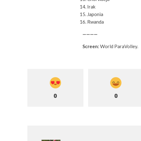
Irak
Japonia
Rwanda
————
Screen:
World ParaVolley.
0
0