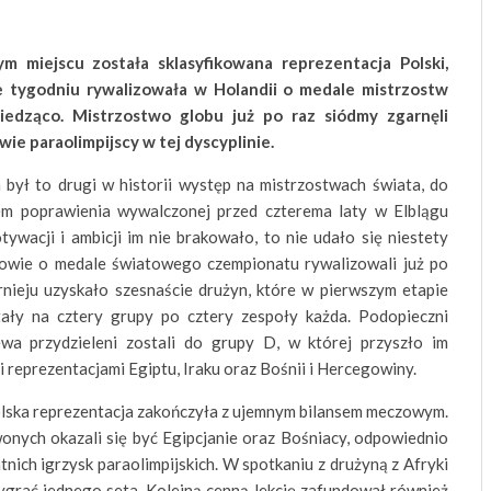
 miejscu została sklasyfikowana reprezentacja Polski,
e tygodniu rywalizowała w Holandii o medale mistrzostw
iedząco. Mistrzostwo globu już po raz siódmy zgarnęli
wie paraolimpijscy w tej dyscyplinie.
h był to drugi w historii występ na mistrzostwach świata, do
rem poprawienia wywalczonej przed czterema laty w Elblągu
ywacji i ambicji im nie brakowało, to nie udało się niestety
owie o medale światowego czempionatu rywalizowali już po
nieju uzyskało szesnaście drużyn, które w pierwszym etapie
ały na cztery grupy po cztery zespoły każda. Podopieczni
wa przydzieleni zostali do grupy D, w której przyszło im
 reprezentacjami Egiptu, Iraku oraz Bośnii i Hercegowiny.
lska reprezentacja zakończyła z ujemnym bilansem meczowym.
onych okazali się być Egipcjanie oraz Bośniacy, odpowiednio
tnich igrzysk paraolimpijskich. W spotkaniu z drużyną z Afryki
ygrać jednego seta. Kolejną cenną lekcję zafundował również