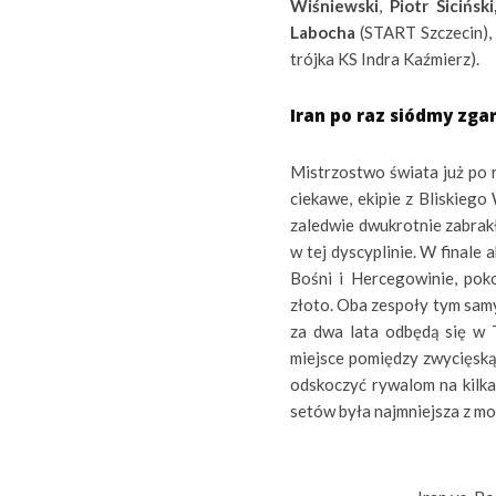
Wiśniewski
,
Piotr Sicińsk
Labocha
(START Szczecin)
trójka KS Indra Kaźmierz).
Iran po raz siódmy zga
Mistrzostwo świata już po 
ciekawe, ekipie z Bliskieg
zaledwie dwukrotnie zabrak
w tej dyscyplinie. W finale 
Bośni i Hercegowinie, poko
złoto. Oba zespoły tym samy
za dwa lata odbędą się w 
miejsce pomiędzy zwycięską 
odskoczyć rywalom na kilk
setów była najmniejsza z mo