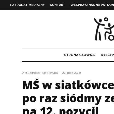
PATRONAT MEDIALNY
KONTAKT
WESPRZYJ NAS NA PATRON
STRONA GŁÓWNA
DYSCYP
Aktualności
Siatkówka
·
22 lipca 2018
MŚ w siatkówce 
po raz siódmy z
na 12. pozycji