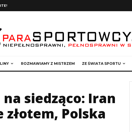
ITE!
LINY
ROZMAWIAMY Z MISTRZEM
ZE ŚWIATA SPORTU
na siedząco: Iran
e złotem, Polska