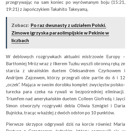
przegrywając na sam koniec po wyrównanym boju (15:21,
19:21) z Japończykiem Takahito Takeyamą.
Zobacz:
Po raz dwunasty z udziałem Polski.
Zimowe igrzyska paraolimpijskie w Pekinie w
liczbach
W deblowych rozgrywkach aktualni mistrzowie Europy –
Bartłomiej Mróz wraz z Ilkerem Tuzku wyszli obronną ręką ze
starcia z ukraińskim duetem Oleksandrem Czyrkowem i
Andrijem Zajcewem, którzy przegrali obie partie do 6 i 12
„oczek”. Mająca w swoim dorobku komplet zwycięstw polsko-
turecka para czeka na rywali w bezpośredniej eliminacji.
Triumfem nad amerykańskim duetem Colleen Giofredą i Jayci
Simon otworzyły rozgrywki debla Oliwia Szmigiel i Daria
Bujnicka, tracąc w każdej z dwóch odsłon po 10 punktów.
Pierwsze skrzypce odgrywali dziś na korcie również Maria
Bartusz z Grzegorzem Jednakim, którzy rozprawili się w