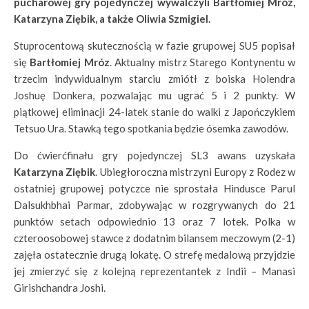
pucharowej gry pojedynczej wywalczyli Bartłomiej Mróz,
Katarzyna Ziębik, a także Oliwia Szmigiel.
Stuprocentową skutecznością w fazie grupowej SU5 popisał
się
Bartłomiej Mróz
. Aktualny mistrz Starego Kontynentu w
trzecim indywidualnym starciu zmiótł z boiska Holendra
Joshuę Donkera, pozwalając mu ugrać 5 i 2 punkty. W
piątkowej eliminacji 24-latek stanie do walki z Japończykiem
Tetsuo Ura. Stawką tego spotkania będzie ósemka zawodów.
Do ćwierćfinału gry pojedynczej SL3 awans uzyskała
Katarzyna Ziębik
. Ubiegłoroczna mistrzyni Europy z Rodez w
ostatniej grupowej potyczce nie sprostała Hindusce Parul
Dalsukhbhai Parmar, zdobywając w rozgrywanych do 21
punktów setach odpowiednio 13 oraz 7 lotek. Polka w
czteroosobowej stawce z dodatnim bilansem meczowym (2-1)
zajęła ostatecznie drugą lokatę. O strefę medalową przyjdzie
jej zmierzyć się z kolejną reprezentantek z Indii – Manasi
Girishchandra Joshi.