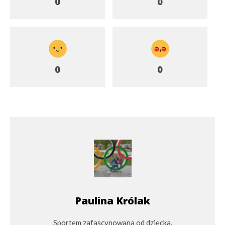
0
0
0
0
Paulina Królak
Sportem zafascynowana od dziecka.