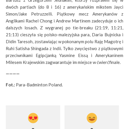
dwóch partiach (do 8 i 16) z amerykańskim mikstem Jayci
Simon/Jake Petruzzelli. Piątkowy mecz Amerykanów z
Anglikami Rachel Chong i Andrew Martinem zadecyduje o ich
dalszych losach. Z wygranej po tie-breaku (21:19, 11:21,
21:13) cieszyła się polsko-malezyjska para, Daria Bujnicka i
Didin Taresoh, zostawiając w pokonanym polu Raję Magotrę i
Ruhi Satisha Shingada z Indii. Tylko zwycięstwo z piątkowymi
przeciwnikami Egipcjanką Yasmine Eissą i Amerykaninem
Milesem Krajewskim zagwarantuje im miejsce w ćwierćfinale.
————
Fot.:
Para-Badminton Poland.