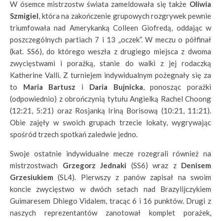
W ósemce mistrzostw świata zameldowała się także
Oliwia
Szmigiel
, która na zakończenie grupowych rozgrywek pewnie
triumfowała nad Amerykanką Colleen Giofredą, oddając w
poszczególnych partiach 7 i 13 „oczek”. W meczu o półfinał
(kat. SS6), do którego weszła z drugiego miejsca z dwoma
zwycięstwami i porażką, stanie do walki z jej rodaczką
Katherine Valli. Z turniejem indywidualnym pożegnały się za
to
Maria Bartusz
i
Daria Bujnicka
, ponosząc porażki
(odpowiednio) z obrończynią tytułu Angielką Rachel Choong
(12:21, 5:21) oraz Rosjanką Iriną Borisową (10:21, 11:21).
Obie zajęły w swoich grupach trzecie lokaty, wygrywając
spośród trzech spotkań zaledwie jedno.
Swoje ostatnie indywidualne mecze rozegrali również na
mistrzostwach
Grzegorz Jednaki
(SS6) wraz z
Denisem
Grzesiukiem
(SL4). Pierwszy z panów zapisał na swoim
koncie zwycięstwo w dwóch setach nad Brazylijczykiem
Guimaresem Dhiego Vidalem, tracąc 6 i 16 punktów. Drugi z
naszych reprezentantów zanotował komplet porażek,