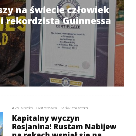
bszy na świecie człowiek
 i rekordzista Guinnessa
Aktualności
Ekstremalni
Ze świata sportu
Kapitalny wyczyn
Rosjanina! Rustam Nabijew
na rękach wspiął się na