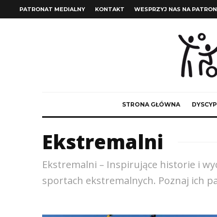
PATRONAT MEDIALNY
KONTAKT
WESPRZYJ NAS NA PATRON
STRONA GŁÓWNA
DYSCYP
Ekstremalni
Ekstremalni – Inspirujące historie i 
sportach ekstremalnych. Poznaj ich pa