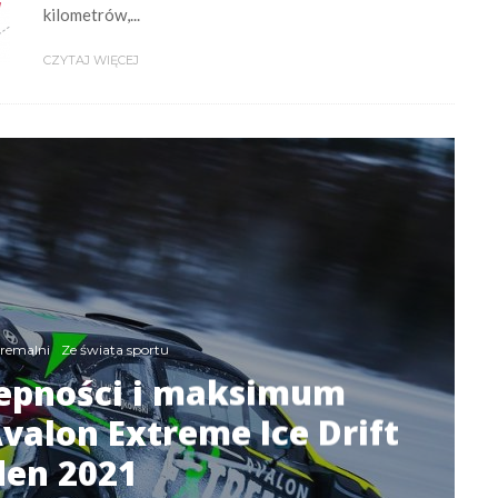
kilometrów,...
CZYTAJ WIĘCEJ
tremalni
Ze świata sportu
epności i maksimum
Avalon Extreme Ice Drift
en 2021