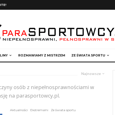
ITE!
LINY
ROZMAWIAMY Z MISTRZEM
ZE ŚWIATA SPORTU
Najnowsze
wyczyny osób z niepełnosprawnościami w
sję na parasportowcy.pl.
Aktualności
Ekstremalni
Ze świata sportu