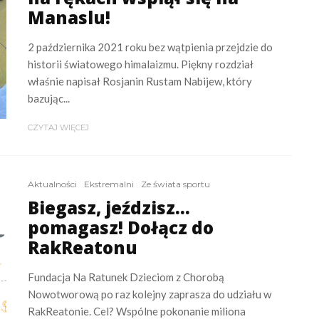
Manaslu!
2 października 2021 roku bez wątpienia przejdzie do
historii światowego himalaizmu. Piękny rozdział
właśnie napisał Rosjanin Rustam Nabijew, który
bazując...
CZYTAJ WIĘCEJ
Aktualności
Ekstremalni
Ze świata sportu
Biegasz, jeździsz…
pomagasz! Dołącz do
RakReatonu
Fundacja Na Ratunek Dzieciom z Chorobą
Nowotworową po raz kolejny zaprasza do udziału w
RakReatonie. Cel? Wspólne pokonanie miliona