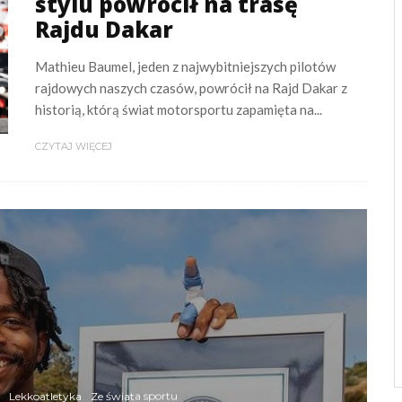
stylu powrócił na trasę
Rajdu Dakar
Mathieu Baumel, jeden z najwybitniejszych pilotów
rajdowych naszych czasów, powrócił na Rajd Dakar z
historią, którą świat motorsportu zapamięta na...
CZYTAJ WIĘCEJ
Lekkoatletyka
Ze świata sportu