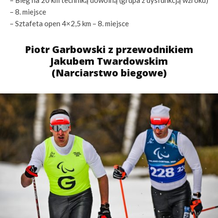
– Bieg na 20 km techniką dowolną (grupa z dysfunkcją wzroku)
– 8. miejsce
– Sztafeta open 4×2,5 km – 8. miejsce
Piotr Garbowski z przewodnikiem
Jakubem Twardowskim
(Narciarstwo biegowe)