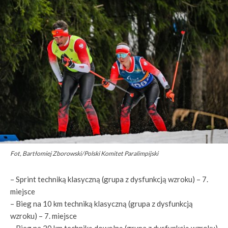
Fot, Bartłomiej Zborowski/Polski Komitet Paralimpijski
– Sprint techniką klasyczną (grupa z dysfunkcją wzroku) – 7.
miejsce
– Bieg na 10 km techniką klasyczną (grupa z dysfunkcją
wzroku) – 7. miejsce