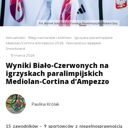
Fot. Bartek Syta/Polska Fundacja Paraolimpijska/Robert Szaj
Aktualności
Biegi narciarskie i biathlon
Igrzyska paralimpijskie
Mediolan/Cortina d'Ampezzo 2026
Narciarstwo alpejskie
Snowboard
·
15 marca 2026
Wyniki Biało-Czerwonych na
igrzyskach paralimpijskich
Mediolan-Cortina d’Ampezzo
Paulina Królak
15 zawodników – 9 sportowców z niepełnosprawnością