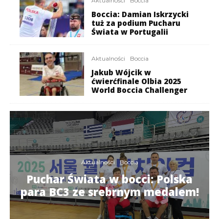
Aktualności
Boccia
Boccia: Damian Iskrzycki
tuż za podium Pucharu
Świata w Portugalii
Aktualności
Boccia
Jakub Wójcik w
ćwierćfinale Olbia 2025
World Boccia Challenger
Aktualności
Boccia
Puchar Świata w bocci: Polska
para BC3 ze srebrnym medalem!