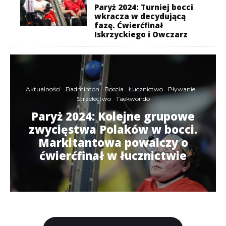
Paryż 2024: Turniej bocci
wkracza w decydującą
fazę. Ćwierćfinał
Iskrzyckiego i Owczarz
Aktualności
Badminton
Boccia
Łucznictwo
Pływanie
Strzelectwo
Taekwondo
Paryż 2024: Kolejne grupowe
zwycięstwa Polaków w bocci.
Markitantowa powalczy o
ćwierćfinał w łucznictwie