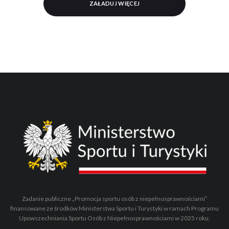
ZAŁADUJ WIĘCEJ
Zadanie publiczne „Promocja sportu osób z niepełnosprawnościami”
finansowane ze środków Ministerstwa Sportu i Turystyki w ramach Programu
Upowszechniania Sportu Osób z Niepełnosprawnościami w 2025 roku.