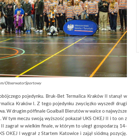
com/ObserwatorSportowy
obójczego pojedynku. Bruk-Bet Termalica Kraków II stanął w
ermalica Kraków I. Z tego pojedynku zwycięzko wyszedł drugi
a. W drugim półfinale Goalball Bierutów w walce o najwyższe
. W tym meczu swoją wyższość pokazał UKS OKEJ II i to on z
II zagrał w wielkim finale, w którym to uległ gospodarzą 14-
S OKEJ I wygrał z Startem Katowice i zajął siódmą pozycję.