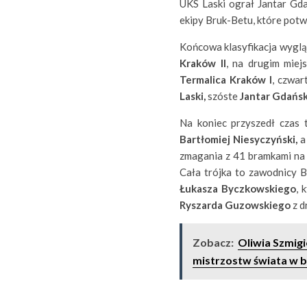
UKS Laski ograł Jantar Gda
ekipy Bruk-Betu, które potwi
Końcowa klasyfikacja wygląd
Kraków II
, na drugim miej
Termalica Kraków I
, czwar
Laski,
szóste
Jantar Gdańsk
Na koniec przyszedł czas 
Bartłomiej Niesyczyński,
a
zmagania z 41 bramkami na
Cała trójka to zawodnicy 
Łukasza Byczkowskiego
, 
Ryszarda Guzowskiego
z d
Zobacz:
Oliwia Szmigi
mistrzostw świata w 