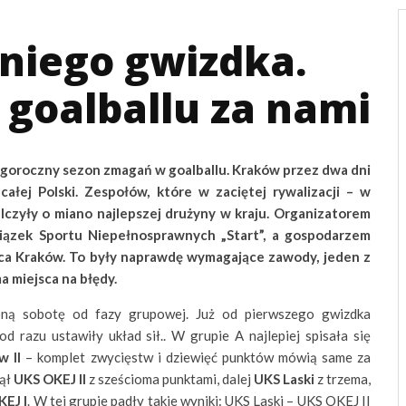
tniego gwizdka.
 goalballu za nami
egoroczny sezon zmagań w goalballu. Kraków przez dwa dni
ałej Polski. Zespołów, które w zaciętej rywalizacji – w
alczyły o miano najlepszej drużyny w kraju. Organizatorem
iązek Sportu Niepełnosprawnych „Start”, a gospodarzem
ica Kraków. To były naprawdę wymagające zawody, jeden z
a miejsca na błędy.
ioną sobotę od fazy grupowej. Już od pierwszego gwizdka
od razu ustawiły układ sił.. W grupie A najlepiej spisała się
w II
– komplet zwycięstw i dziewięć punktów mówią same za
nął
UKS OKEJ II
z sześcioma punktami, dalej
UKS Laski
z trzema,
EJ I
. W tej grupie padły takie wyniki: UKS Laski – UKS OKEJ II