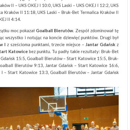
raków II – UKS OKEJ I 10:0, UKS Laski – UKS OKEJ I 12:2, UKS
ca Kraków II 11:18, UKS Laski – Bruk-Bet Termalica Kraków II
EJ II 4:14.
zątku moc pokazał
Goalball Bierutów
. Zespół zdominował tę
jąc wszystko i notując na koncie dziewięć punktów. Drugi był
w I
z sześcioma punktami, trzecie miejsce –
Jantar Gdańsk
z
tart Katowice
bez punktu. Tu padły takie rezultaty: Bruk-Bet
 Gdańsk 15:5, Goalball Bierutów – Start Katowice 15:5, Bruk-
oalball Bierutów 9:13, Jantar Gdańsk – Start Katowice 16:6,
I – Start Katowice 13:3, Goalball Bierutów – Jantar Gdańsk