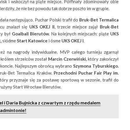
ńsk i wskoczył na piąte miejsce. Półfinały zdominowały obie
erdziły, że nie bez powodu tak dobrze poszło im w grupie.
ała następująco. Puchar Polski trafił do
Bruk-Bet Termalica
scu znalazł się
UKS OKEJ II
, trzecie miejsce zajął
Bruk-Bet
ty był
Goalball Bierutów.
Na kolejnych miejscach: piąte
UKS
,
siódme
Start Katowice
i ósme
UKS OKEJ
I
.
też na nagrody indywidualne. MVP całego turnieju zgarnął
 królem strzelców został
Marcin Czerwiński,
który zakończył
 koncie. Najlepszym obrońcą wybrano
Szymona Tyburskiego.
Bruk-Bet Termalica Kraków.
Przechodni Puchar Fair Play im.
który przyznaje się za postawę sportową w sezonie, trafił do
rużyny Start Wrocław Bierutów.
el i Daria Bujnicka z czwartym z rzędu medalem
badmintonie!