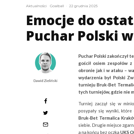
Aktualności
Goalball
·
22 grudnia 2025
Emocje do osta
Puchar Polski w
Puchar Polski zakończył t
gościł osiem zespołów z c
obronie jak i w ataku – w
wydarzenia był Polski Zw
Dawid Zieliński
turnieju Bruk-Bet Termal
tych turniejów, gdzie nie m
Turniej zaczął się w min
posypały się wyniki, które 
Bruk-Bet Termalica Krakó
siebie. Drugie miejsce zgar
a na końcu bez oczka
UKS OK