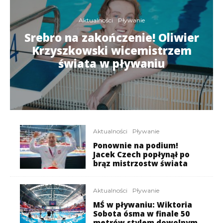
Aktualności
Pływanie
Srebro na zakończenie! Oliwier
Krzyszkowski wicemistrzem
świata w pływaniu
Aktualności
Pływanie
Ponownie na podium!
Jacek Czech popłynął po
brąz mistrzostw świata
Aktualności
Pływanie
MŚ w pływaniu: Wiktoria
Sobota ósma w finale 50
metrów stylem dowolnym