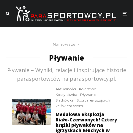
Najnowsze
Pływanie
Pływanie – Wyniki, relacje i inspirujące historie
parasportowców na parasportowcy.pl.
Aktualności
Kolarstwo
Koszykówka
Pływanie
Siatkówka
Sport niesłyszących
Ze świata sportu
Medalowa eksplozja
Biało-Czerwonych! Cztery
krążki pływaków na
igrzyskach Głuchych w