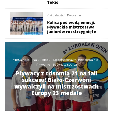
Tokio
Aktualności
Pływanie
Kalisz pod wodą emocji.
Pływackie mistrzostwa
juniorów rozstrzygnięte
Aktualności
Na 21. Biegu
Niepełnosprawni intelektualnie
Pływanie
Ze świata sportu
Pływacy z trisomią 21 na fali
sukcesu! Biało-Czerwoni
wywalczyli na mistrzostwach
Europy 23 medale