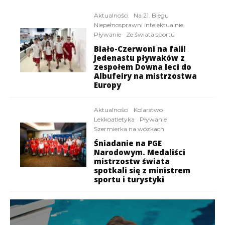
Aktualności
Na 21. Biegu
Niepełnosprawni intelektualnie
Pływanie
Ze świata sportu
Biało-Czerwoni na fali!
Jedenastu pływaków z
zespołem Downa leci do
Albufeiry na mistrzostwa
Europy
Aktualności
Kolarstwo
Lekkoatletyka
Pływanie
Szermierka na wózkach
Śniadanie na PGE
Narodowym. Medaliści
mistrzostw świata
spotkali się z ministrem
sportu i turystyki