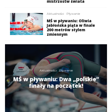
mistrzostw świata
Aktualności
Pływanie
MŚ w pływaniu: Oliwia
Jabłońska piąta w finale
200 metrów stylem
zmiennym
Aktualności
Pływanie
MŚ w pływaniu: Dwa „polskie”
finały na początek!