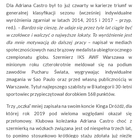
Dla Adriana Castro był to już czwarty w karierze triumf w
generalnej klasyfikacji sezonu (wcześniej indywidualne
wyróżnienia zgarniał w latach 2014, 2015 i 2017 – przyp.
red.).
– Bardzo się cieszę, że udaje się przez tyle lat ciągle być
w czołówce i walczyć o najwyższe lokaty. To wyróżnienie jest
dla mnie motywacją do dalszej pracy
– napisał w mediach
społecznościowych nasz brązowy medalista ubiegłorocznego
czempionatu globu. Szermierz IKS AWF Warszawa w
minionym roku czterokrotnie meldował się na podium
zawodów Pucharu Świata, wygrywając indywidualne
zmagania w Sao Paulo oraz przed własną publicznością w
Warszawie. Tytuł najlepszego szablisty w B kategorii 30-letni
sportowiec przypieczętował dorobkiem 168 punktów.
Trzy „oczka” mniej zapisała na swoim koncie Kinga Dróżdż, dla
której rok 2019 pod wieloma względami okazał się
przełomowy. Klubowa koleżanka Adriana Castro choć z
szermierką na wózkach związana jest od niespełna trzech lat,
to pomimo stosunkowo krótkiego stażu zdołała już nieźle