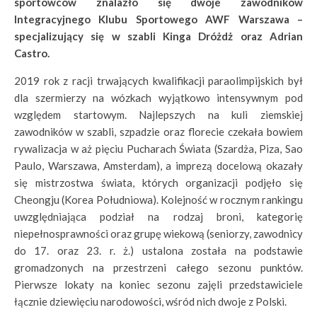
sportowców znalazło się dwoje zawodników
Integracyjnego Klubu Sportowego AWF Warszawa –
specjalizujący się w szabli Kinga Dróżdż oraz Adrian
Castro.
2019 rok z racji trwających kwalifikacji paraolimpijskich był
dla szermierzy na wózkach wyjątkowo intensywnym pod
względem startowym. Najlepszych na kuli ziemskiej
zawodników w szabli, szpadzie oraz florecie czekała bowiem
rywalizacja w aż pięciu Pucharach Świata (Szardża, Piza, Sao
Paulo, Warszawa, Amsterdam), a imprezą docelową okazały
się mistrzostwa świata, których organizacji podjęło się
Cheongju (Korea Południowa). Kolejność w rocznym rankingu
uwzględniająca podział na rodzaj broni, kategorię
niepełnosprawności oraz grupę wiekową (seniorzy, zawodnicy
do 17. oraz 23. r. ż.) ustalona została na podstawie
gromadzonych na przestrzeni całego sezonu punktów.
Pierwsze lokaty na koniec sezonu zajęli przedstawiciele
łącznie dziewięciu narodowości, wśród nich dwoje z Polski.