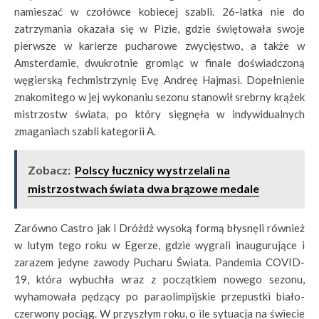
namieszać w czołówce kobiecej szabli. 26-latka nie do
zatrzymania okazała się w Pizie, gdzie świętowała swoje
pierwsze w karierze pucharowe zwycięstwo, a także w
Amsterdamie, dwukrotnie gromiąc w finale doświadczoną
węgierską fechmistrzynię Evę Andreę Hajmasi. Dopełnienie
znakomitego w jej wykonaniu sezonu stanowił srebrny krążek
mistrzostw świata, po który sięgnęła w indywidualnych
zmaganiach szabli kategorii A.
Zobacz:
Polscy łucznicy wystrzelali na
mistrzostwach świata dwa brązowe medale
Zarówno Castro jak i Dróżdż wysoką formą błysnęli również
w lutym tego roku w Egerze, gdzie wygrali inaugurujące i
zarazem jedyne zawody Pucharu Świata. Pandemia COVID-
19, która wybuchła wraz z początkiem nowego sezonu,
wyhamowała pędzący po paraolimpijskie przepustki biało-
czerwony pociąg. W przyszłym roku, o ile sytuacja na świecie