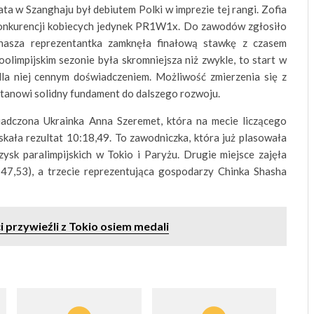
ta w Szanghaju był debiutem Polki w imprezie tej rangi. Zofia
nkurencji kobiecych jedynek PR1W1x. Do zawodów zgłosiło
 nasza reprezentantka zamknęła finałową stawkę z czasem
olimpijskim sezonie była skromniejsza niż zwykle, to start w
dla niej cennym doświadczeniem. Możliwość zmierzenia się z
 stanowi solidny fundament do dalszego rozwoju.
adczona Ukrainka Anna Szeremet, która na mecie liczącego
ała rezultat 10:18,49. To zawodniczka, która już plasowała
zysk paralimpijskich w Tokio i Paryżu. Drugie miejsce zajęła
47,53), a trzecie reprezentująca gospodarzy Chinka Shasha
 przywieźli z Tokio osiem medali