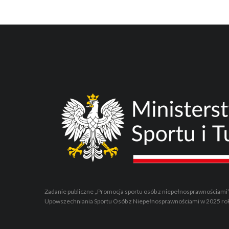
Zadanie publiczne „Promocja sportu osób z niepełnosprawnościami
Upowszechniania Sportu Osób z Niepełnosprawnościami w 2025 ro