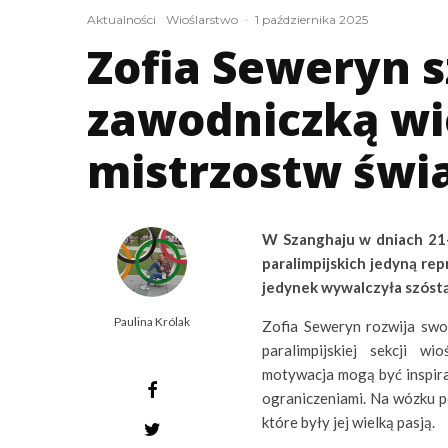
Aktualności
Wioślarstwo
·
1 października 2025
Zofia Seweryn s
zawodniczką wi
mistrzostw świ
W Szanghaju w dniach 21-
paralimpijskich jedyną rep
jedynek wywalczyła szóstą
Paulina Królak
Zofia Seweryn rozwija swo
paralimpijskiej sekcji wi
motywacja mogą być inspirac
ograniczeniami. Na wózku po
które były jej wielką pasją.