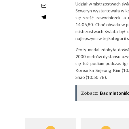
Udział w mistrzostwach świa
Seweryn wystartowała w ko
się sześć zawodniczek, a
14:05,80. Choć obsada w po
mistrzostwach świata był 
najlepszymi w tej kategorii
Złoty medal zdobyła doświ
2000 metrów dystansu uzysk
się tuż podium podczas igr
Koreanka Sejeong Kim (10:
Shao (10:50,78).
Zobacz:
Badmintoniści