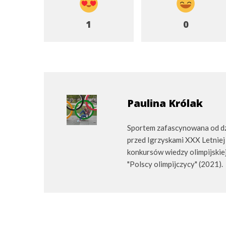
1
0
Paulina Królak
Sportem zafascynowana od dzi
przed Igrzyskami XXX Letniej
konkursów wiedzy olimpijskiej.
"Polscy olimpijczycy" (2021).