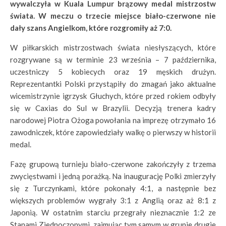
wywalczyła w Kuala Lumpur brązowy medal mistrzostw
świata. W meczu o trzecie miejsce biało-czerwone nie
dały szans Angielkom, które rozgromiły aż 7:0.
W piłkarskich mistrzostwach świata niesłyszących, które
rozgrywane są w terminie 23 września – 7 października,
uczestniczy 5 kobiecych oraz 19 męskich drużyn.
Reprezentantki Polski przystąpiły do zmagań jako aktualne
wicemistrzynie igrzysk Głuchych, które przed rokiem odbyły
się w Caxias do Sul w Brazylii. Decyzją trenera kadry
narodowej Piotra Ożoga powołania na imprezę otrzymało 16
zawodniczek, które zapowiedziały walkę o pierwszy w historii
medal.
Fazę grupową turnieju biało-czerwone zakończyły z trzema
zwycięstwami i jedną porażką. Na inaugurację Polki zmierzyły
się z Turczynkami, które pokonały 4:1, a następnie bez
większych problemów wygrały 3:1 z Anglią oraz aż 8:1 z
Japonią. W ostatnim starciu przegrały nieznacznie 1:2 ze
Stanami Zjednoczonymi, zajmując tym samym w grupie drugie