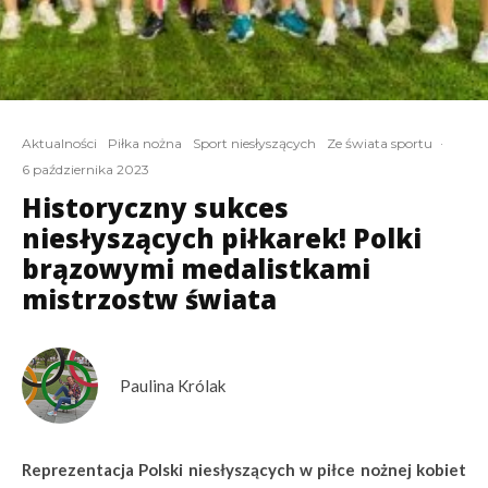
Aktualności
Piłka nożna
Sport niesłyszących
Ze świata sportu
·
6 października 2023
Historyczny sukces
niesłyszących piłkarek! Polki
brązowymi medalistkami
mistrzostw świata
Paulina Królak
Reprezentacja Polski niesłyszących w piłce nożnej kobiet