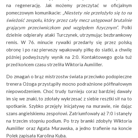
na regenerację. Jak możemy przeczytać w oficjalnym
pomeczowym komunikacie:
„Niestety nie przełożyło się to na
świeżość zespołu, który przez cały mecz ustępował brutalnie
grającym przeciwniczkom pod względem fizycznym”
. Polki
dzielnie odpierały ataki Turczynek, utrzymując bezbramkowy
remis. W 76. minucie rywalki przedarły się przez polską
obronę i po raz pierwszy wpakowały piłkę do siatki, a chwilę
później podwyższyły wynik na 2:0. Kontaktowego gola tuż
przed końcem czasu strzeliła Wiktoria Aumiiller.
Do zmagań o brąz mistrzostw świata przeciwko podopieczne
trenera Ożoga przystąpiły mocno podrażnione półfinałowym
niepowodzeniem. Choć trudy turnieju coraz bardziej dawały
im się we znaki, to zdołały wykrzesać z siebie resztki sił na to
spotkanie. Szybko przejęły inicjatywę na murawie, nie dając
szans angielskiemu zespołowi. Zatriumfowały aż 7:0 i stanęły
na trzecim stopniu podium. Po trzy bramki zdobyły Wiktoria
Aumiiller oraz Agata Murawska, a jedno trafienie na koncie
Polek zapisała Karolina Kuba.