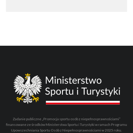
Zadanie publiczne „Promocja sportu osób z niepełnosprawnościami”
finansowane ze środków Ministerstwa Sportu i Turystyki w ramach Programu
Upowszechniania Sportu Osób z Niepełnosprawnościami w 2025 roku.