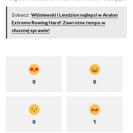
Zobacz:
Wiśniewski i Lendzion najlepsi w Avalon
Extreme Rowing Hard! Zawrotne tempo w
słusznej sprawie!
0
0
0
1