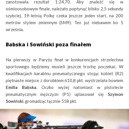
zanotowała rezultat 1:24,70. Aby znaleźć się w
ośmioosobowym finale, należało popłynąć blisko 2,5 sekundy
szybciej. 19-letnią Polkę czeka jeszcze jeden start, na 200
metrów stylem zmiennym (SM9). Ten już niebawem bo 5
września.
Babska i Sowiński poza finałem
Na pierwszy w Paryżu finał w konkurencjach strzelectwa
sportowego będziemy musieli jeszcze trochę poczekać. W
kwalifikacjach karabinu pneumatycznego stojąc kobiet (R2)
piętnaste miejsce z dorobkiem 610,8 pkt. wystrzelała bowiem
Emilia Babska
. Oczko wyżej natomiast w pistolecie
pneumatycznym mężczyzn (P1) uplasował się
Szymon
Sowiński
, gromadząc łącznie 558 pkt.