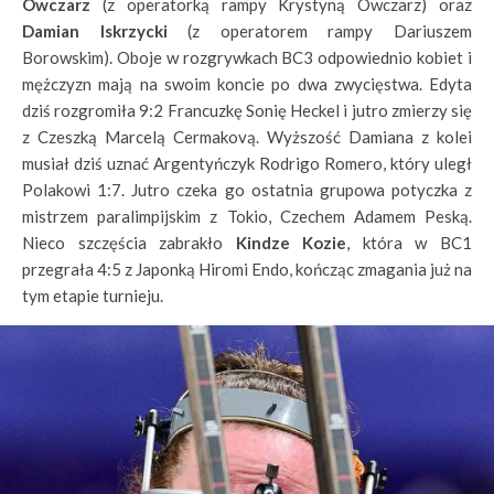
Owczarz
(z operatorką rampy Krystyną Owczarz) oraz
Damian Iskrzycki
(z operatorem rampy Dariuszem
Borowskim). Oboje w rozgrywkach BC3 odpowiednio kobiet i
mężczyzn mają na swoim koncie po dwa zwycięstwa. Edyta
dziś rozgromiła 9:2 Francuzkę Sonię Heckel i jutro zmierzy się
z Czeszką Marcelą Cermakovą. Wyższość Damiana z kolei
musiał dziś uznać Argentyńczyk Rodrigo Romero, który uległ
Polakowi 1:7. Jutro czeka go ostatnia grupowa potyczka z
mistrzem paralimpijskim z Tokio, Czechem Adamem Peską.
Nieco szczęścia zabrakło
Kindze Kozie
, która w BC1
przegrała 4:5 z Japonką Hiromi Endo, kończąc zmagania już na
tym etapie turnieju.