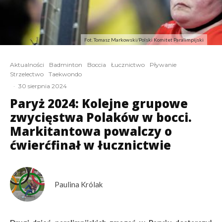
Fot. Tomasz Markowski/Polski Komitet Paralimpijski
Aktualności
Badminton
Boccia
Łucznictwo
Pływanie
Strzelectwo
Taekwondo
·
30 sierpnia 2024
Paryż 2024: Kolejne grupowe
zwycięstwa Polaków w bocci.
Markitantowa powalczy o
ćwierćfinał w łucznictwie
Paulina Królak