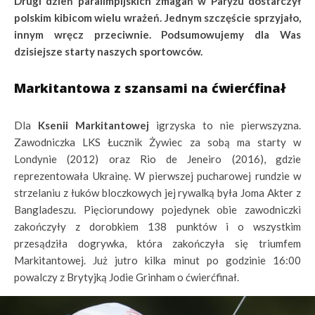
Drugi dzień paralimpijskich zmagań w Paryżu dostarczył
polskim kibicom wielu wrażeń. Jednym szczęście sprzyjało,
innym wręcz przeciwnie. Podsumowujemy dla Was
dzisiejsze starty naszych sportowców.
Markitantowa z szansami na ćwierćfinał
Dla
Ksenii Markitantowej
igrzyska to nie pierwszyzna.
Zawodniczka LKS Łucznik Żywiec za sobą ma starty w
Londynie (2012) oraz Rio de Jeneiro (2016), gdzie
reprezentowała Ukrainę. W pierwszej pucharowej rundzie w
strzelaniu z łuków bloczkowych jej rywalką była Joma Akter z
Bangladeszu. Pięciorundowy pojedynek obie zawodniczki
zakończyły z dorobkiem 138 punktów i o wszystkim
przesądziła dogrywka, która zakończyła się triumfem
Markitantowej. Już jutro kilka minut po godzinie 16:00
powalczy z Brytyjką Jodie Grinham o ćwierćfinał.