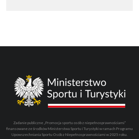
Zadanie publiczne „Promocja sportu osób z niepełnosprawnościami”
finansowane ze środków Ministerstwa Sportu i Turystyki w ramach Programu
Upowszechniania Sportu Osób z Niepełnosprawnościami w 2025 roku.