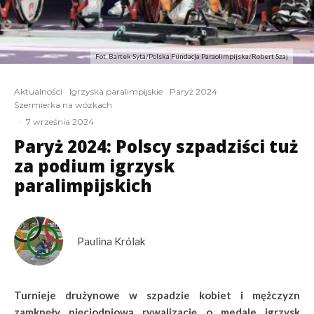
Fot. Bartek Syta/Polska Fundacja Paraolimpijska/Robert Szaj
Aktualności
Igrzyska paralimpijskie
Paryż 2024
Szermierka na wózkach
·
7 września 2024
Paryż 2024: Polscy szpadziści tuż
za podium igrzysk
paralimpijskich
Paulina Królak
Turnieje drużynowe w szpadzie kobiet i mężczyzn
zamknęły pięciodniową rywalizację o medale igrzysk