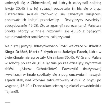
zmierzyli się z Chińczykami, od których otrzymali solidną
lekcję 20:45 i w tej sytuacji pozostało im bić się o brąz.
Ostatecznie musieli zadowolić się czwartym miejscem,
ponieważ ich kolejni przeciwnicy – Brytyjczycy zwyciężyli
zdecydowanie 45:28. Złoto zgarnęli reprezentanci Państwa
Środka, którzy w finale rozprawili się 45:36 z będącymi
aktualnymi mistrzami świata Irakijczykami.
Na piątej pozycji sklasyfikowano Polki walczące w składzie
Kinga Dróżdż
,
Marta Fidrych
oraz
Jadwiga Pacek
, które w
ćwierćfinale nie sprostały Ukrainkom 35:45. W Grand Palais
w sobotę po raz drugi, a łącznie po raz dziesiąty, wybrzmiał
chiński „Marsz Ochotników”. Faworytki drużynowej
rywalizacji w finale spotkały się z pogromczyniami naszych
szpadzistek, nad którymi zatriumfowały 45:37. Z brązu po
wygranej 45:40 z Francuzkami cieszą się z kolei zawodniczki z
Tajlandii.
____