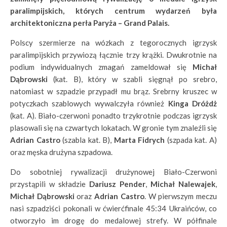
paralimpijskich, których centrum wydarzeń była
architektoniczna perła Paryża – Grand Palais.
Polscy szermierze na wózkach z tegorocznych igrzysk
paralimpijskich przywiozą łącznie trzy krążki. Dwukrotnie na
podium indywidualnych zmagań zameldował się
Michał
Dąbrowski
(kat. B), który w szabli sięgnął po srebro,
natomiast w szpadzie przypadł mu brąz. Srebrny kruszec w
potyczkach szablowych wywalczyła również
Kinga Dróżdż
(kat. A). Biało-czerwoni ponadto trzykrotnie podczas igrzysk
plasowali się na czwartych lokatach. W gronie tym znaleźli się
Adrian Castro
(szabla kat. B),
Marta Fidrych
(szpada kat. A)
oraz męska drużyna szpadowa.
Do sobotniej rywalizacji drużynowej Biało-Czerwoni
przystąpili w składzie
Dariusz Pender
,
Michał Nalewajek
,
Michał Dąbrowski
oraz
Adrian Castro
. W pierwszym meczu
nasi szpadziści pokonali w ćwierćfinale 45:34 Ukraińców, co
otworzyło im drogę do medalowej strefy. W półfinale