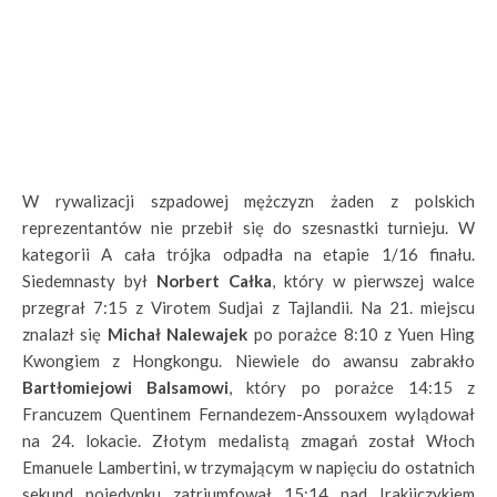
W rywalizacji szpadowej mężczyzn żaden z polskich
reprezentantów nie przebił się do szesnastki turnieju. W
kategorii A cała trójka odpadła na etapie 1/16 finału.
Siedemnasty był
Norbert Całka
, który w pierwszej walce
przegrał 7:15 z Virotem Sudjai z Tajlandii. Na 21. miejscu
znalazł się
Michał Nalewajek
po porażce 8:10 z Yuen Hing
Kwongiem z Hongkongu. Niewiele do awansu zabrakło
Bartłomiejowi Balsamowi
, który po porażce 14:15 z
Francuzem Quentinem Fernandezem-Anssouxem wylądował
na 24. lokacie. Złotym medalistą zmagań został Włoch
Emanuele Lambertini, w trzymającym w napięciu do ostatnich
sekund pojedynku zatriumfował 15:14 nad Irakijczykiem