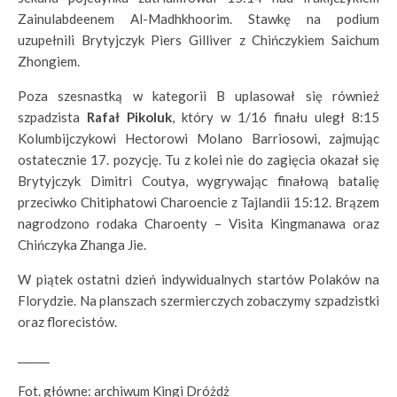
Zainulabdeenem Al-Madhkhoorim. Stawkę na podium
uzupełnili Brytyjczyk Piers Gilliver z Chińczykiem Saichum
Zhongiem.
Poza szesnastką w kategorii B uplasował się również
szpadzista
Rafał Pikoluk
, który w 1/16 finału uległ 8:15
Kolumbijczykowi Hectorowi Molano Barriosowi, zajmując
ostatecznie 17. pozycję. Tu z kolei nie do zagięcia okazał się
Brytyjczyk Dimitri Coutya, wygrywając finałową batalię
przeciwko Chitiphatowi Charoencie z Tajlandii 15:12. Brązem
nagrodzono rodaka Charoenty – Visita Kingmanawa oraz
Chińczyka Zhanga Jie.
W piątek ostatni dzień indywidualnych startów Polaków na
Florydzie. Na planszach szermierczych zobaczymy szpadzistki
oraz florecistów.
______
Fot. główne: archiwum Kingi Dróżdż