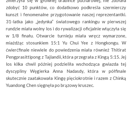
zmierzyła się w głównej drabince pucharowej, nie zdołała
zdobyć 10 punktów, co dodatkowo podkreśla szermierczy
kunszt i fenomenalne przygotowanie naszej reprezentantki.
31-latka jako „jedynka” światowego rankingu w pierwszej
rundzie miała wolny los i do rywalizacji oficjalnie włączyła się
w 1/8 finału. Otwarcie turnieju miała wręcz wymarzone,
miażdżąc stosunkiem 15:1 Yu Chui Yee z Hongkongu. W
ćwierćfinale niewiele do powiedzenia miała również Thitirat
Pengprasittipong z Tajlandii, która przegrała z Kingą 5:15. Jej
los kilka chwil później podzieliła wschodząca gwiazda tej
dyscypliny Węgierka Anna Nadasdy, która w półfinale
skutecznie zaatakowała Kingę pięciokrotnie i razem z Chinką
Yuandong Chen sięgnęła po brązowy kruszec.