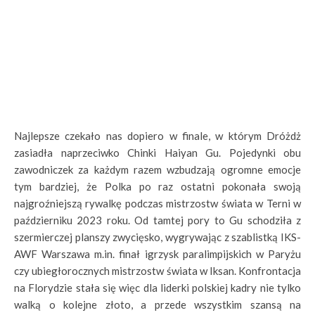
Najlepsze czekało nas dopiero w finale, w którym Dróżdż
zasiadła naprzeciwko Chinki Haiyan Gu. Pojedynki obu
zawodniczek za każdym razem wzbudzają ogromne emocje
tym bardziej, że Polka po raz ostatni pokonała swoją
najgroźniejszą rywalkę podczas mistrzostw świata w Terni w
październiku 2023 roku. Od tamtej pory to Gu schodziła z
szermierczej planszy zwycięsko, wygrywając z szablistką IKS-
AWF Warszawa m.in. finał igrzysk paralimpijskich w Paryżu
czy ubiegłorocznych mistrzostw świata w Iksan. Konfrontacja
na Florydzie stała się więc dla liderki polskiej kadry nie tylko
walką o kolejne złoto, a przede wszystkim szansą na