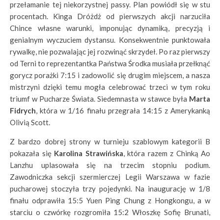
przełamanie tej niekorzystnej passy. Plan powiódł się w stu
procentach.
Kinga Dróżdż od pierwszych akcji narzuciła
Chince własne warunki, imponując dynamiką, precyzją i
genialnym wyczuciem dystansu. Konsekwentnie punktowała
rywalkę, nie pozwalając jej rozwinąć skrzydeł. Po raz pierwszy
od Terni
to reprezentantka Państwa Środka musiała przełknąć
gorycz porażki 7:15 i zadowolić się drugim miejscem, a nasza
mistrzyni dzięki temu mogła celebrować trzeci w tym roku
triumf w Pucharze Świata. Siedemnasta w stawce była
Marta
Fidrych
, która w 1/16 finału przegrała 14:15 z Amerykanką
Olivią Scott.
Z bardzo dobrej strony w turnieju szablowym kategorii B
pokazała się
Karolina Strawińska
, która razem z Chinką Ao
Lanzhu uplasowała się na trzecim stopniu podium.
Zawodniczka sekcji szermierczej Legii Warszawa w fazie
pucharowej stoczyła trzy pojedynki. Na inaugurację w 1/8
finału odprawiła 15:5 Yuen Ping Chung z Hongkongu, a w
starciu o czwórkę rozgromiła 15:2 Włoszkę Sofię Brunati,