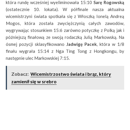
która rundę wcześniej wyeliminowała 15:10
Sarę Rogowską
(ostatecznie 10. lokata). W półfinale nasza aktualna
wicemistrzyni świata spotkała się z Włoszką Ionelą Andreą
Mogos, która została zwyciężczynią całych zawodów,
wygrywając stosunkiem 15:6 zarówno potyczkę z Polką jak i
późniejszą finałową ze swoją rodaczką Julią Markowską. Na
ósmej pozycji sklasyfikowano
Jadwigę Pacek
, która w 1/8
finału wygrała 15:14 z Nga Ting Tong z Hongkongu, by
następnie ulec Markowskiej 7:15.
Zobacz:
Wicemistrzostwo świata i brąz, który
zamienił się w srebro