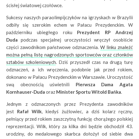
ścisłej światowej czołówce.
Sukcesy naszych paraolimpijczyków na igrzyskach w Brazylii
odbiły się szerokim echem w Pałacu Prezydenckim. W
październiku ubiegłego roku
Prezydent RP Andrzej
Duda
podczas specjalnej uroczystości wręczył osobiście
części zawodnikom państwowe odznaczenia.
W linku znaleźć
można pełną listę nagrodzonych sportowców oraz członków
sztabów szkoleniowych
. Dziś przyszedł czas na drugą turę
odznaczeń, a ich wręczenia, podobnie jak przed rokiem,
dokonano w Pałacu Prezydenckim w Warszawie. Uroczystość
swą obecnością uświetnili
Pierwsza Dama Agata
Kornhauser-Duda
oraz
Minister Sportu Witold Bańka
.
Jednym z odznaczonych przez Prezydenta zawodników
jest
Rafał Wilk
, kiedyś żużlowiec, a dziś kolarz ręczny,
pełniący przed rokiem zaszczytną funkcję chorążego polskiej
reprezentacji. Wilk, który za kilka dni będzie obchodził 43.
urodziny, do medalowego skarbca dołożył od siebie dwa