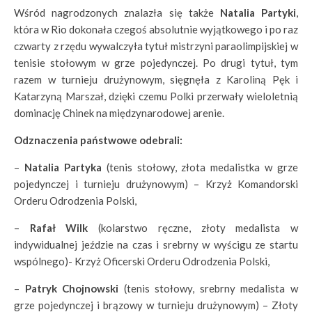
Wśród nagrodzonych znalazła się także
Natalia Partyki
,
która w Rio dokonała czegoś absolutnie wyjątkowego i po raz
czwarty z rzędu wywalczyła tytuł mistrzyni paraolimpijskiej w
tenisie stołowym w grze pojedynczej. Po drugi tytuł, tym
razem w turnieju drużynowym, sięgnęła z Karoliną Pęk i
Katarzyną Marszał, dzięki czemu Polki przerwały wieloletnią
dominację Chinek na międzynarodowej arenie.
Odznaczenia państwowe odebrali:
–
Natalia Partyka
(tenis stołowy, złota medalistka w grze
pojedynczej i turnieju drużynowym) – Krzyż Komandorski
Orderu Odrodzenia Polski,
–
Rafał Wilk
(kolarstwo ręczne, złoty medalista w
indywidualnej jeździe na czas i srebrny w wyścigu ze startu
wspólnego)- Krzyż Oficerski Orderu Odrodzenia Polski,
–
Patryk Chojnowski
(tenis stołowy, srebrny medalista w
grze pojedynczej i brązowy w turnieju drużynowym) – Złoty