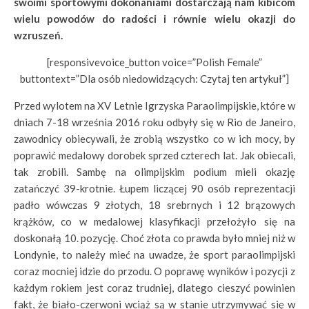
swoimi sportowymi dokonaniami dostarczają nam kibicom
wielu powodów do radości i równie wielu okazji do
wzruszeń.
[responsivevoice_button voice=”Polish Female”
buttontext=”Dla osób niedowidzących: Czytaj ten artykuł”]
Przed wylotem na XV Letnie Igrzyska Paraolimpijskie, które w
dniach 7-18 września 2016 roku odbyły się w Rio de Janeiro,
zawodnicy obiecywali, że zrobią wszystko co w ich mocy, by
poprawić medalowy dorobek sprzed czterech lat. Jak obiecali,
tak zrobili. Sambę na olimpijskim podium mieli okazję
zatańczyć 39-krotnie. Łupem liczącej 90 osób reprezentacji
padło wówczas 9 złotych, 18 srebrnych i 12 brązowych
krążków, co w medalowej klasyfikacji przełożyło się na
doskonałą 10. pozycję. Choć złota co prawda było mniej niż w
Londynie, to należy mieć na uwadze, że sport paraolimpijski
coraz mocniej idzie do przodu. O poprawę wyników i pozycji z
każdym rokiem jest coraz trudniej, dlatego cieszyć powinien
fakt, że biało-czerwoni wciąż są w stanie utrzymywać się w