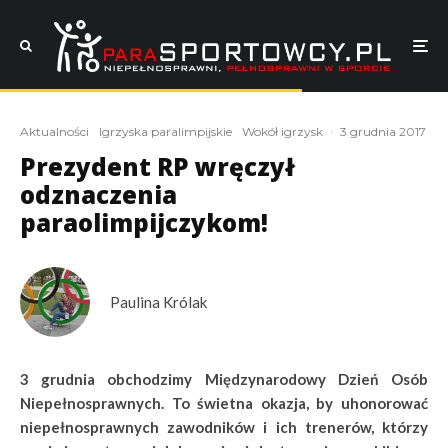
Aktualności
Igrzyska paralimpijskie
Wokół igrzysk
·
3 grudnia 2017
Prezydent RP wręczył
odznaczenia
paraolimpijczykom!
Paulina Królak
3 grudnia obchodzimy Międzynarodowy Dzień Osób
Niepełnosprawnych. To świetna okazja, by uhonorować
niepełnosprawnych zawodników i ich trenerów, którzy