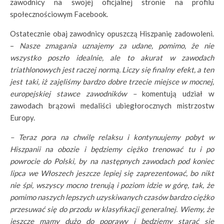
zawodnicy na swojej oficjalnej stronie na profilu
społecznościowym Facebook.
Ostatecznie obaj zawodnicy opuszczą Hiszpanię zadowoleni.
–
Nasze zmagania uznajemy za udane, pomimo, że nie
wszystko poszło idealnie, ale to akurat w zawodach
triathlonowych jest raczej normą. Liczy się finalny efekt, a ten
jest taki, iż zajęliśmy bardzo dobre trzecie miejsce w mocnej,
europejskiej stawce zawodników –
komentują udział w
zawodach brązowi medaliści ubiegłorocznych mistrzostw
Europy.
– Teraz pora na chwilę relaksu i kontynuujemy pobyt w
Hiszpanii na obozie i będziemy ciężko trenować tu i po
powrocie do Polski, by na następnych zawodach pod koniec
lipca we Włoszech jeszcze lepiej się zaprezentować, bo nikt
nie śpi, wszyscy mocno trenują i poziom idzie w górę, tak, że
pomimo naszych lepszych uzyskiwanych czasów bardzo ciężko
przesuwać się do przodu w klasyfikacji generalnej. Wiemy, że
jeszcze mamy dużo do poprawy i będziemy starać się