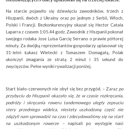
Na starcie pojawiło się dziewięciu zawodników, trzech z
Hiszpanii, dwóch z Ukrainy oraz po jednym z Serbii, Włoch,
Polski i Francji. Bezkonkurencyjny okazał się Hector Catala
Laparra z czasem 1:05.44 godz. Zawodnik z Hiszpanii pokonał
swojego rodaka Jose Luisa Garcię Serrano o prawie półtorej
minuty. Za dwójką reprezentantów gospodarzy uplasował się
31-letni Łukasz Wietecki z Tomaszem Domagałą, Polak
ukończył zmagania ze stratą 2 minut i 35 sekund do
zwycięzców. Pełne wyniki rywalizacji poniżej.
Start biało-czerwonych nie obył się bez przygód. – Z
araz po
przybyciu do Hiszpanii okazało się, że w czasie rozkręcania,
podróży i skręcania roweru tandemowego uległy zepsuciu
stery przedniego widelca, niestety uszkodzoną część nie
zdążyli nam sprowadzić na czas i zdecydowaliśmy się na start
na uszkodzonym rowerze –
napisali po występie nasi