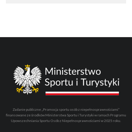
Zadanie publiczne „Promocja sportu osób z niepełnosprawnościami”
finansowane ze środków Ministerstwa Sportu i Turystyki w ramach Programu
Upowszechniania Sportu Osób z Niepełnosprawnościami w 2025 roku.