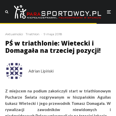
Aktualności
Triathlon
·
9 maja 2018
PŚ w triathlonie: Wietecki i
Domagała na trzeciej pozycji!
Adrian Lipiński
Z miejscem na podium zakończyli start w triathlonowym
Pucharze Świata rozgrywanym w hiszpańskim Aguilas
Łukasz Wietecki i jego przewodnik Tomasz Domagała. W
rywalizacji zawodników niewidomych i
niedowidzących Polacy uplasowali się na trzeciej lokacie.