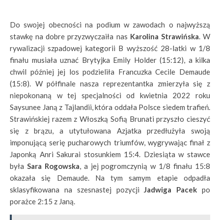
Do swojej obecności na podium w zawodach o najwyższą
stawkę na dobre przyzwyczaiła nas
Karolina Strawińska
. W
rywalizacji szpadowej kategorii B wyższość 28-latki w 1/8
finału musiała uznać Brytyjka Emily Holder (15:12), a kilka
chwil później jej los podzieliła Francuzka Cecile Demaude
(15:8). W półfinale nasza reprezentantka zmierzyła się z
niepokonaną w tej specjalności od kwietnia 2022 roku
Saysunee Janą z Tajlandii, która oddała Polsce siedem trafień.
Strawińskiej razem z Włoszką Sofią Brunati przyszło cieszyć
się z brązu, a utytułowana Azjatka przedłużyła swoją
imponującą serię pucharowych triumfów, wygrywając finał z
Japonką Anri Sakurai stosunkiem 15:4. Dziesiąta w stawce
była
Sara Rogowska
, a jej pogromczynią w 1/8 finału 15:8
okazała się Demaude. Na tym samym etapie odpadła
sklasyfikowana na szesnastej pozycji
Jadwiga Pacek
po
porażce 2:15 z Janą.