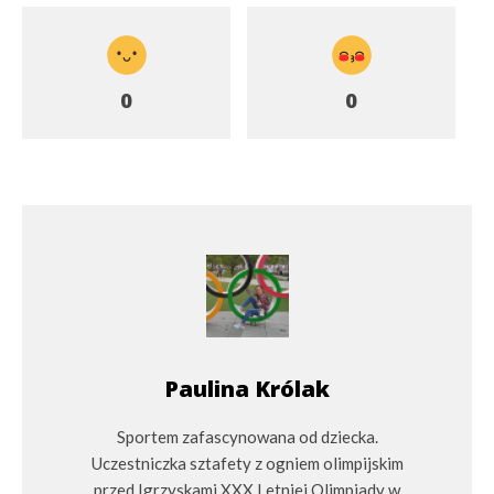
0
0
Paulina Królak
Sportem zafascynowana od dziecka.
Uczestniczka sztafety z ogniem olimpijskim
przed Igrzyskami XXX Letniej Olimpiady w