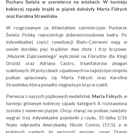
Pucharu Świata w szermierce na wózkach. W turnieju
kobiecej szpady krążki w piątek dołożyły Marta Fidrych
oraz Karolina Strawińska.
W rozgrywanym za Atlantykiem szermierczym Pucharze
Świata Polskę reprezentuje jedenastoosobowa kadra. Po
indywidualnej części rywalizacji Biało-Czerwoni mają w
swoim dorobku pięć krążków: dwa złote i trzy brązowe.
„Mazurek Dąbrowskiego” wybrzmiał na Florydzie dla Kingi
Dróżdż oraz Adriana Castro, triumfatorów zmagań
szablowych. W potyczkach szpadowych na najniższym stopniu
podium uplasowały się Marta Fidrych oraz Karolina
Strawińska, która ponadto sięgnęła po brąz w szabli.
Pierwsza z naszych piątkowych medalistek,
Marta Fidrych
, w
turnieju głównym kobiecej szpady kategorii A rozstawiona
została z numerem piątym. Chcąc stanąć na podium, należało
wygrać trzy indywidualne pojedynki z rzędu. 35-latka 1/16
finału odprawiła Amerykankę Nicole Contos (15:5), a w
kolejnych rundach jej wyższość musiały uznać Duean