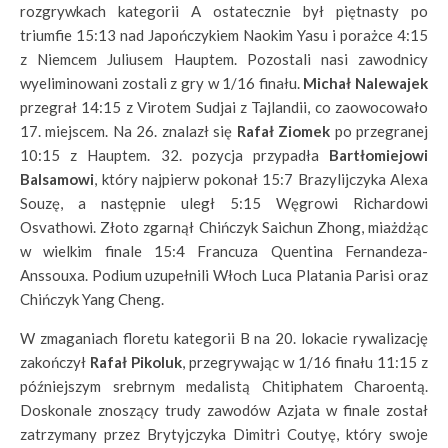
rozgrywkach kategorii A ostatecznie był piętnasty po
triumfie 15:13 nad Japończykiem Naokim Yasu i porażce 4:15
z Niemcem Juliusem Hauptem. Pozostali nasi zawodnicy
wyeliminowani zostali z gry w 1/16 finału.
Michał Nalewajek
przegrał 14:15 z Virotem Sudjai z Tajlandii, co zaowocowało
17. miejscem. Na 26. znalazł się
Rafał Ziomek
po przegranej
10:15 z Hauptem. 32. pozycja przypadła
Bartłomiejowi
Balsamowi
, który najpierw pokonał 15:7 Brazylijczyka Alexa
Souzę, a następnie uległ 5:15 Węgrowi Richardowi
Osvathowi. Złoto zgarnął Chińczyk Saichun Zhong, miażdżąc
w wielkim finale 15:4 Francuza Quentina Fernandeza-
Anssouxa. Podium uzupełnili Włoch Luca Platania Parisi oraz
Chińczyk Yang Cheng.
W zmaganiach floretu kategorii B na 20. lokacie rywalizację
zakończył
Rafał Pikoluk
, przegrywając w 1/16 finału 11:15 z
późniejszym srebrnym medalistą Chitiphatem Charoentą.
Doskonale znoszący trudy zawodów Azjata w finale został
zatrzymany przez Brytyjczyka Dimitri Coutyę, który swoje