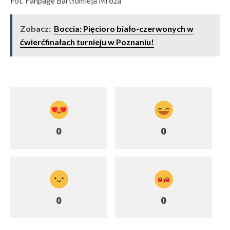
Fot. Fanpage Bartłomieja Mroza
Zobacz:
Boccia: Pięcioro biało-czerwonych w
ćwierćfinałach turnieju w Poznaniu!
0
0
0
0