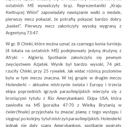
ostatnich MŚ wywalczyły brąz. Reprezentantki „Kraju
Kwitnącej Wiśni” zapowiadały nawiązanie walki o medale,
pierwszy mecz pokazał, że potrafią pokazać bardzo dobry
„basket”. Pierwszy mecz zakończyły wysoką wygraną z
Argentyną 73:47.
W gr. B Chinki, które można uznać za czarnego konia turnieju
(4 lokata na ostatnich MŚ) podejmowały jedyną drużynę z
Afryki – Algierię. Spotkanie zakończyło się pewnym
zwycięstwem Azjatek. Wynik był bardzo wysoki, 74 pkt.
rzuciły Chinki, przy 25 rywalek. Jak widać różnicą poziomów
była w tym meczu znaczna. W tej grupie w drugim meczu
Holenderki – aktualne mistrzynie świata i Europy i trzecia
ekipa poprzednich igrzysk paraolimpijskich mierzyła się z
broniącymi tytułu z Rio Amerykankami. Ekipa USA, która
zawiodła na MŚ (porażka 47:70 z Wielką Brytanią w
ćwierćfinale) przyjechała tu zmazać plamę z tego występu i
sięgnąć po kolejny tytuł mistrzyń paraolimpijskich. Holenderki
jednak nie dały szans Amerykankom, spotkanie wygrały