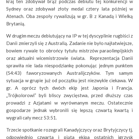
kraj ten zdobywał brąz podczas debiutu tej konkurencji w
Sydney oraz zdobywał złoty medal cztery lata później w
Atenach. Oba zespoły rywalizują w gr. B z Kanadą i Wielką
Brytanią.
W drugim meczu debiutujący na IP w tej dyscyplinie rugbiści z
Danii zmierzyli się z Australią. Zadanie nie było najłatwiejsze,
bowiem rywale to obrońcy tytułu mistrzów paraolimpijskich
oraz aktualni wicemistrzowie świata. Reprezentacja Danii
sprawiła nie lada niespodziankę pokonując jednym punktem
(54:43) faworyzowanych Australijczyków. Tym samym
sytuacja w grupie już od początku jest niezwykle ciekawa. W
gr. A oprócz tych dwóch ekip jest Japonia i Francja.
„Trójkolorowi” byli bliscy zwycięstwa, przed dłuższy czas
prowadzi z Azjatami w wyrównanym meczu. Ostatecznie
gospodarze jednak wybronili się lepszą czwartą kwartą i
wygrali cały mecz 53:51.
Trzecie spotkanie rozegrali Kanadyjczycy oraz Brytyjczycy tj.
odpowiednio czwarta i piąta ekipa ostatnich igrzysk