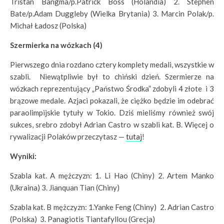
Tristan Bangma/p.Patrick Boss (Holandia) 2. Stephen
Bate/p.Adam Duggleby (Wielka Brytania) 3. Marcin Polak/p.
Michał Ładosz (Polska)
Szermierka na wózkach (4)
Pierwszego dnia rozdano cztery komplety medali, wszystkie w
szabli. Niewątpliwie był to chiński dzień. Szermierze na
wózkach reprezentujący „Państwo Środka” zdobyli 4 złote i 3
brązowe medale. Azjaci pokazali, że ciężko będzie im odebrać
paraolimpijskie tytuły w Tokio. Dziś mieliśmy również swój
sukces, srebro zdobył Adrian Castro w szabli kat. B. Więcej o
rywalizacji Polaków przeczytasz —
tutaj
!
Wyniki:
Szabla kat. A mężczyzn: 1. Li Hao (Chiny) 2. Artem Manko
(Ukraina) 3. Jianquan Tian (Chiny)
Szabla kat. B mężczyzn: 1.Yanke Feng (Chiny) 2. Adrian Castro
(Polska) 3. Panagiotis Tiantafyllou (Grecja)