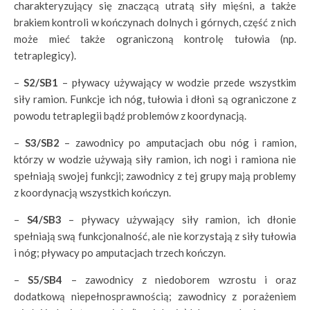
charakteryzujący się znaczącą utratą siły mięśni, a także
brakiem kontroli w kończynach dolnych i górnych, część z nich
może mieć także ograniczoną kontrolę tułowia (np.
tetraplegicy).
–
S2/SB1
– pływacy używający w wodzie przede wszystkim
siły ramion. Funkcje ich nóg, tułowia i dłoni są ograniczone z
powodu tetraplegii bądź problemów z koordynacją.
–
S3/SB2
– zawodnicy po amputacjach obu nóg i ramion,
którzy w wodzie używają siły ramion, ich nogi i ramiona nie
spełniają swojej funkcji; zawodnicy z tej grupy mają problemy
z koordynacją wszystkich kończyn.
–
S4/SB3
– pływacy używający siły ramion, ich dłonie
spełniają swą funkcjonalność, ale nie korzystają z siły tułowia
i nóg; pływacy po amputacjach trzech kończyn.
–
S5/SB4
– zawodnicy z niedoborem wzrostu i oraz
dodatkową niepełnosprawnością; zawodnicy z porażeniem