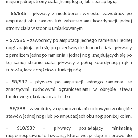
mięśni jednej strony ciała (hemiplegia) lub z paraplegią.
–
S6/SB5
– pływacy z niedoborem wzrostu; zawodnicy po
amputacji obu ramion lub zaburzeniami koordynacji jednej
strony ciała w stopniu umiarkowanym.
–
S7/SB6
– zawodnicy po amputacji jednego ramienia i jednej
nogi znajdujących się po przeciwnych stronach ciała; pływacy
z paraliżem jednego ramienia i jednej nogi znajdujących się po
tej samej stronie ciała; pływacy z pełną koordynacją rąk i
tułowia, lecz z częściową funkcją nóg.
–
S8/SB7
– pływacy po amputacji jednego ramienia, ze
znaczącymi ruchowymi ograniczeniami w obrębie stawu
biodrowego, kolana oraz kostki.
–
S9/SB8
– zawodnicy z ograniczeniami ruchowymi w obrębie
stawów jednej nogi lub po amputacjach obu nóg poniżej kolan.
–
S10/SB9
– pływacy posiadający minimalną
niepełnosprawność fizyczną, która wciąż daje im prawo do