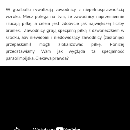
W goalballu rywalizują zawodnicy z niepełnosprawnością
wzroku. Mecz polega na tym, że zawodnicy naprzemiennie
rzucają piłkę, a celem jest zdobycie jak największej liczby
bramek. Zawodnicy grają specjalną piłką z dzwoneczkiem w
środku, aby niewidomi i niedowidzący zawodnicy (zasłonięci
przepaskami) mogli zlokalizować piłkę. Poniżej
przedstawiamy Wam jak wygląda ta specjalność
paraolimpijska. Ciekawa prawda?