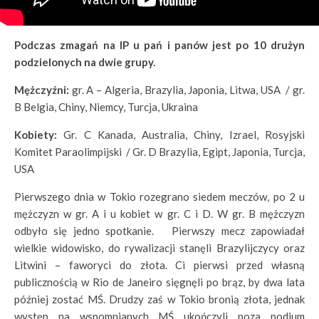
Podczas zmagań na IP u pań i panów jest po 10 drużyn
podzielonych na dwie grupy.
Mężczyźni:
gr. A – Algeria, Brazylia, Japonia, Litwa, USA / gr.
B Belgia, Chiny, Niemcy, Turcja, Ukraina
Kobiety:
Gr. C Kanada, Australia, Chiny, Izrael, Rosyjski
Komitet Paraolimpijski / Gr. D Brazylia, Egipt, Japonia, Turcja,
USA
Pierwszego dnia w Tokio rozegrano siedem meczów, po 2 u
mężczyzn w gr. A i u kobiet w gr. C i D. W gr. B mężczyzn
odbyło się jedno spotkanie. Pierwszy mecz zapowiadał
wielkie widowisko, do rywalizacji stanęli Brazylijczycy oraz
Litwini – faworyci do złota. Ci pierwsi przed własną
publicznością w Rio de Janeiro sięgnęli po brąz, by dwa lata
później zostać MŚ. Drudzy zaś w Tokio bronią złota, jednak
występ na wspomnianych MŚ ukończyli poza podium