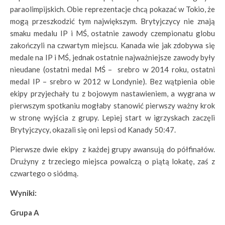
paraolimpijskich. Obie reprezentacje chcą pokazać w Tokio, że
mogą przeszkodzić tym największym. Brytyjczycy nie znają
smaku medalu IP i MŚ, ostatnie zawody czempionatu globu
zakończyli na czwartym miejscu. Kanada wie jak zdobywa się
medale na IP i MŚ, jednak ostatnie najważniejsze zawody były
nieudane (ostatni medal MŚ – srebro w 2014 roku, ostatni
medal IP – srebro w 2012 w Londynie). Bez wątpienia obie
ekipy przyjechały tu z bojowym nastawieniem, a wygrana w
pierwszym spotkaniu mogłaby stanowić pierwszy ważny krok
w stronę wyjścia z grupy. Lepiej start w igrzyskach zaczęli
Brytyjczycy, okazali się oni lepsi od Kanady 50:47.
Pierwsze dwie ekipy z każdej grupy awansują do półfinałów.
Drużyny z trzeciego miejsca powalczą o piątą lokatę, zaś z
czwartego o siódmą.
Wyniki:
Grupa A