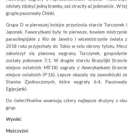
zdołały zdobyć jedną bramkę, zaś straciły aż jedenaście . W tej
grupie pauzowały Chinki.
Grupa D w pierwszej kolejce przyniosła starcie Turczynek i
Japonek. Faworytkami były te pierwsze, bowiem mistrzynie
paraolimpijskie z Rio de Janeiro i wicemistrzynie świata z
2018 roku przyjechały do Tokio w celu obrony tytułu. Mecz
zakończył się planową wygraną Turczynek, gospodynie
zostały pokonane 7:1. W drugim starciu Brazylijki (trzecie
miejsce ostatnich MŚ’18) zagrały z Amerykankami (trzecie
miejsce ostatnich IP’16). Lepsze okazały się zawodniczki ze
Stanów Zjednoczonych, które wygrały 6:4. Pauzowały
Egipcjanki.
Do ćwierćfinałów awansują cztery najlepsze drużyny z obu
grup.
Wyniki:
Mężczyźni: