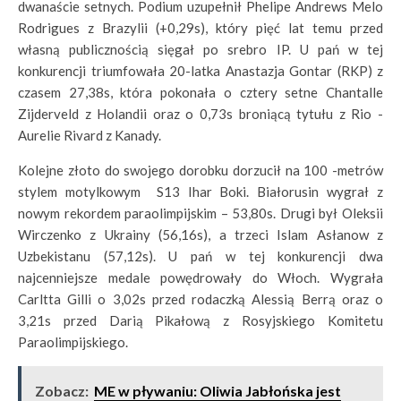
dwanaście setnych. Podium uzupełnił Phelipe Andrews Melo
Rodrigues z Brazylii (+0,29s), który pięć lat temu przed
własną publicznością sięgał po srebro IP. U pań w tej
konkurencji triumfowała 20-latka Anastazja Gontar (RKP) z
czasem 27,38s, która pokonała o cztery setne Chantalle
Zijderveld z Holandii oraz o 0,73s broniącą tytułu z Rio -
Aurelie Rivard z Kanady.
Kolejne złoto do swojego dorobku dorzucił na 100 -metrów
stylem motylkowym S13 Ihar Boki. Białorusin wygrał z
nowym rekordem paraolimpijskim – 53,80s. Drugi był Oleksii
Wirczenko z Ukrainy (56,16s), a trzeci Islam Asłanow z
Uzbekistanu (57,12s). U pań w tej konkurencji dwa
najcenniejsze medale powędrowały do Włoch. Wygrała
Carltta Gilli o 3,02s przed rodaczką Alessią Berrą oraz o
3,21s przed Darią Pikałową z Rosyjskiego Komitetu
Paraolimpijskiego.
Zobacz:
ME w pływaniu: Oliwia Jabłońska jest