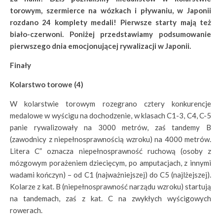
torowym, szermierce na wózkach i pływaniu, w Japonii
rozdano 24 komplety medali! Pierwsze starty mają też
biało-czerwoni. Poniżej przedstawiamy podsumowanie
pierwszego dnia emocjonującej rywalizacji w Japonii.
Finały
Kolarstwo torowe (4)
W kolarstwie torowym rozegrano cztery konkurencje
medalowe w wyścigu na dochodzenie, w klasach C1-3, C4, C-5
panie rywalizowały na 3000 metrów, zaś tandemy B
(zawodnicy z niepełnosprawnością wzroku) na 4000 metrów.
Litera C” oznacza niepełnosprawność ruchową (osoby z
mózgowym porażeniem dziecięcym, po amputacjach, z innymi
wadami kończyn) – od C1 (najważniejszej) do C5 (najlżejszej).
Kolarze z kat. B (niepełnosprawność narządu wzroku) startują
na tandemach, zaś z kat. C na zwykłych wyścigowych
rowerach.