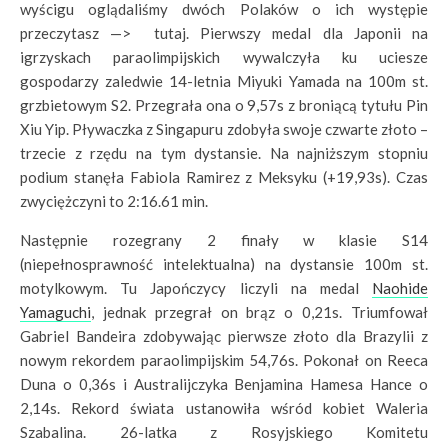
wyścigu oglądaliśmy dwóch Polaków o ich występie
przeczytasz —> tutaj. Pierwszy medal dla Japonii na
igrzyskach paraolimpijskich wywalczyła ku uciesze
gospodarzy zaledwie 14-letnia Miyuki Yamada na 100m st.
grzbietowym S2. Przegrała ona o 9,57s z broniącą tytułu Pin
Xiu Yip. Pływaczka z Singapuru zdobyła swoje czwarte złoto –
trzecie z rzędu na tym dystansie. Na najniższym stopniu
podium stanęła Fabiola Ramirez z Meksyku (+19,93s). Czas
zwyciężczyni to 2:16.61 min.
Następnie rozegrany 2 finały w klasie S14
(niepełnosprawność intelektualna) na dystansie 100m st.
motylkowym. Tu Japończycy liczyli na medal
Naohide
Yamaguchi
, jednak przegrał on brąz o 0,21s. Triumfował
Gabriel Bandeira zdobywając pierwsze złoto dla Brazylii z
nowym rekordem paraolimpijskim 54,76s. Pokonał on Reeca
Duna o 0,36s i Australijczyka Benjamina Hamesa Hance o
2,14s. Rekord świata ustanowiła wśród kobiet Waleria
Szabalina. 26-latka z Rosyjskiego Komitetu