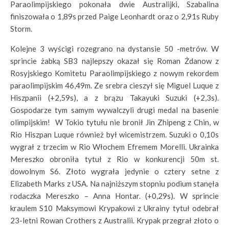
Paraolimpijskiego pokonała dwie Australijki, Szabalina
finiszowała o 1,89s przed Paige Leonhardt oraz o 2,91s Ruby
Storm.
Kolejne 3 wyścigi rozegrano na dystansie 50 -metrów. W
sprincie żabką SB3 najlepszy okazał się Roman Żdanow z
Rosyjskiego Komitetu Paraolimpijskiego z nowym rekordem
paraolimpijskim 46,49m. Ze srebra cieszył się Miguel Luque z
Hiszpanii (+2,59s), a z brązu Takayuki Suzuki (+2,3s).
Gospodarze tym samym wywalczyli drugi medal na basenie
olimpijskim! W Tokio tytułu nie bronił Jin Zhipeng z Chin, w
Rio Hiszpan Luque również był wicemistrzem. Suzuki o 0,10s
wygrał z trzecim w Rio Włochem Efremem Morelli. Ukrainka
Mereszko obroniła tytuł z Rio w konkurencji 50m st.
dowolnym S6. Złoto wygrała jedynie o cztery setne z
Elizabeth Marks z USA. Na najniższym stopniu podium stanęła
rodaczka Mereszko – Anna Hontar. (+0,29s). W sprincie
kraulem S10 Maksymowi Krypakowi z Ukrainy tytuł odebrał
23-letni Rowan Crothers z Australii. Krypak przegrał złoto o