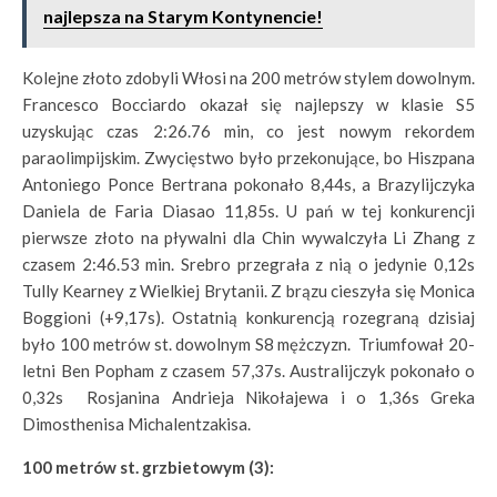
najlepsza na Starym Kontynencie!
Kolejne złoto zdobyli Włosi na 200 metrów stylem dowolnym.
Francesco Bocciardo okazał się najlepszy w klasie S5
uzyskując czas 2:26.76 min, co jest nowym rekordem
paraolimpijskim. Zwycięstwo było przekonujące, bo Hiszpana
Antoniego Ponce Bertrana pokonało 8,44s, a Brazylijczyka
Daniela de Faria Diasao 11,85s. U pań w tej konkurencji
pierwsze złoto na pływalni dla Chin wywalczyła Li Zhang z
czasem 2:46.53 min. Srebro przegrała z nią o jedynie 0,12s
Tully Kearney z Wielkiej Brytanii. Z brązu cieszyła się Monica
Boggioni (+9,17s). Ostatnią konkurencją rozegraną dzisiaj
było 100 metrów st. dowolnym S8 mężczyzn. Triumfował 20-
letni Ben Popham z czasem 57,37s. Australijczyk pokonało o
0,32s Rosjanina Andrieja Nikołajewa i o 1,36s Greka
Dimosthenisa Michalentzakisa.
100 metrów st. grzbietowym (3):