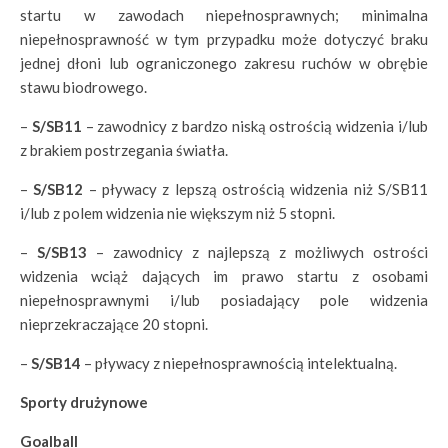
startu w zawodach niepełnosprawnych; minimalna
niepełnosprawność w tym przypadku może dotyczyć braku
jednej dłoni lub ograniczonego zakresu ruchów w obrębie
stawu biodrowego.
–
S/SB11
– zawodnicy z bardzo niską ostrością widzenia i/lub
z brakiem postrzegania światła.
–
S/SB12
– pływacy z lepszą ostrością widzenia niż S/SB11
i/lub z polem widzenia nie większym niż 5 stopni.
–
S/SB13
– zawodnicy z najlepszą z możliwych ostrości
widzenia wciąż dających im prawo startu z osobami
niepełnosprawnymi i/lub posiadający pole widzenia
nieprzekraczające 20 stopni.
–
S/SB14
– pływacy z niepełnosprawnością intelektualną.
Sporty drużynowe
Goalball