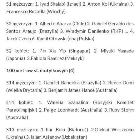
S1 mężczyzn: 1. Iyad Shalabi (Izrael) 2. Anton Kol (Ukraina) 3.
Francesco Bettella (Włochy)
S2 mężczyzn: 1. Alberto Abarza (Chile) 2. Gabriel Geraldo dos
Santos Araujo (Brazylia) 3. Władymir Danilenko (RKP) … 4.
Jacek Czech 6. Kamil Otowski (obaj Polska)
S2 kobiet: 1. Pin Xiu Yip (Singapur) 2. Miyuki Yamada
(Japonia) 3.Fabiola Ramirez (Meksyk)
100 metrów st. motylkowym (4)
S14 mężczyzn: 1. Gabriel Bandeira (Brazylia) 2. Reece Dunn
(Wielka Brytania) 3. Benjamin James Hance (Australia)
s14 kobiet: 1. Waleria Szabalina (Rosyjski Komitet
Paraolimpijski) 2. Paige Leonhardt (Australia) 3. Ruby Storm
(Australia)
S13 mężczyzn: 1.Ihar Boki (Białoruś) 2.Oleksii Wirczenko
(Ukraina) 3. Islam Asłanow (Uzbekistan)