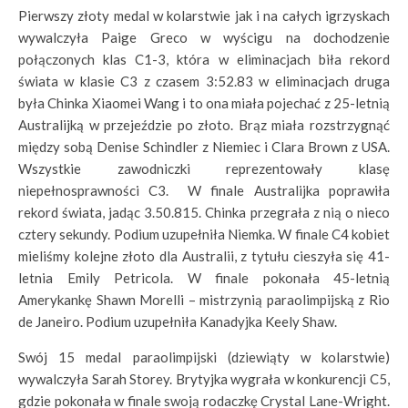
Pierwszy złoty medal w kolarstwie jak i na całych igrzyskach
wywalczyła Paige Greco w wyścigu na dochodzenie
połączonych klas C1-3, która w eliminacjach biła rekord
świata w klasie C3 z czasem 3:52.83 w eliminacjach druga
była Chinka Xiaomei Wang i to ona miała pojechać z 25-letnią
Australijką w przejeździe po złoto. Brąz miała rozstrzygnąć
między sobą Denise Schindler z Niemiec i Clara Brown z USA.
Wszystkie zawodniczki reprezentowały klasę
niepełnosprawności C3. W finale Australijka poprawiła
rekord świata, jadąc 3.50.815. Chinka przegrała z nią o nieco
cztery sekundy. Podium uzupełniła Niemka. W finale C4 kobiet
mieliśmy kolejne złoto dla Australii, z tytułu cieszyła się 41-
letnia Emily Petricola. W finale pokonała 45-letnią
Amerykankę Shawn Morelli – mistrzynią paraolimpijską z Rio
de Janeiro. Podium uzupełniła Kanadyjka Keely Shaw.
Swój 15 medal paraolimpijski (dziewiąty w kolarstwie)
wywalczyła Sarah Storey. Brytyjka wygrała w konkurencji C5,
gdzie pokonała w finale swoją rodaczkę Crystal Lane-Wright.