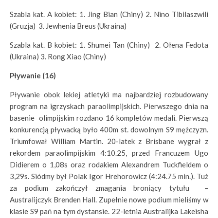
Szabla kat. A kobiet: 1. Jing Bian (Chiny) 2. Nino Tibilaszwili
(Gruzja) 3. Jewhenia Breus (Ukraina)
Szabla kat. B kobiet: 1. Shumei Tan (Chiny) 2. Ołena Fedota
(Ukraina) 3. Rong Xiao (Chiny)
Pływanie (16)
Pływanie obok lekiej atletyki ma najbardziej rozbudowany
program na igrzyskach paraolimpijskich. Pierwszego dnia na
basenie olimpijskim rozdano 16 kompletów medali. Pierwszą
konkurencją pływacką było 400m st. dowolnym S9 mężczyzn.
Triumfował William Martin. 20-latek z Brisbane wygrał z
rekordem paraolimpijskim 4:10.25, przed Francuzem Ugo
Didierem o 1,08s oraz rodakiem Alexandrem Tuckfieldem o
3,29s. Siódmy był Polak Igor Hrehorowicz (4:24.75 min.). Tuż
za podium zakończył zmagania broniący tytułu –
Australijczyk Brenden Hall. Zupełnie nowe podium mieliśmy w
klasie S9 pań na tym dystansie. 22-letnia Australijka Lakeisha