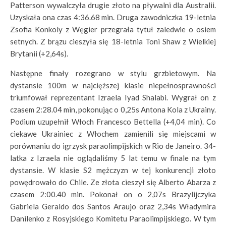
Patterson wywalczyła drugie złoto na pływalni dla Australii.
Uzyskała ona czas 4:36.68 min. Druga zawodniczka 19-letnia
Zsofia Konkoly z Węgier przegrała tytuł zaledwie o osiem
setnych. Z brązu cieszyła się 18-letnia Toni Shaw z Wielkiej
Brytanii (+2,64s).
Następne finały rozegrano w stylu grzbietowym. Na
dystansie 100m w najcięższej klasie niepełnosprawności
triumfował reprezentant Izraela Iyad Shalabi. Wygrał on z
czasem 2:28.04 min, pokonując o 0,25s Antona Kola z Ukrainy.
Podium uzupełnił Włoch Francesco Bettella (+4,04 min). Co
ciekawe Ukrainiec z Włochem zamienili się miejscami w
porównaniu do igrzysk paraolimpijskich w Rio de Janeiro. 34-
latka z Izraela nie oglądaliśmy 5 lat temu w finale na tym
dystansie. W klasie S2 mężczyzn w tej konkurencji złoto
powędrowało do Chile. Ze złota cieszył się Alberto Abarza z
czasem 2:00.40 min. Pokonał on o 2,07s Brazylijczyka
Gabriela Geraldo dos Santos Araujo oraz 2,34s Władymira
Danilenko z Rosyjskiego Komitetu Paraolimpijskiego. W tym