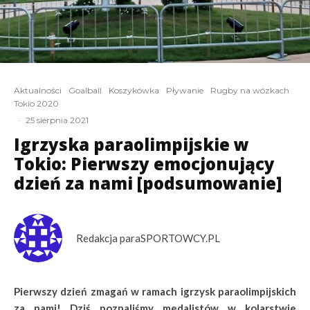
Aktualności
Goalball
Koszykówka
Pływanie
Rugby na wózkach
Tokio 2020
·
25 sierpnia 2021
Igrzyska paraolimpijskie w
Tokio: Pierwszy emocjonujący
dzień za nami [podsumowanie]
Redakcja paraSPORTOWCY.PL
Pierwszy dzień zmagań w ramach igrzysk paraolimpijskich
za nami! Dziś poznaliśmy medalistów w kolarstwie