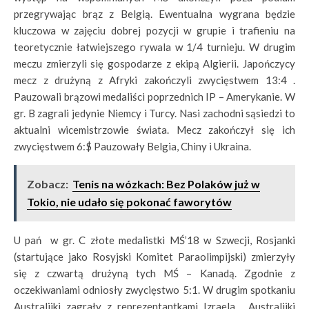
przegrywając brąz z Belgią. Ewentualna wygrana będzie
kluczowa w zajęciu dobrej pozycji w grupie i trafieniu na
teoretycznie łatwiejszego rywala w 1/4 turnieju. W drugim
meczu zmierzyli się gospodarze z ekipą Algierii. Japończycy
mecz z drużyną z Afryki zakończyli zwycięstwem 13:4 .
Pauzowali brązowi medaliści poprzednich IP – Amerykanie. W
gr. B zagrali jedynie Niemcy i Turcy. Nasi zachodni sąsiedzi to
aktualni wicemistrzowie świata. Mecz zakończył się ich
zwycięstwem 6:$ Pauzowały Belgia, Chiny i Ukraina.
Zobacz:
Tenis na wózkach: Bez Polaków już w
Tokio, nie udało się pokonać faworytów
U pań w gr. C złote medalistki MŚ’18 w Szwecji, Rosjanki
(startujące jako Rosyjski Komitet Paraolimpijski) zmierzyły
się z czwartą drużyną tych MŚ – Kanadą. Zgodnie z
oczekiwaniami odniosły zwycięstwo 5:1. W drugim spotkaniu
Australijki zagrały z reprezentantkami Izraela. Australijki