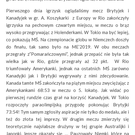
Pierwszego dnia igrzysk oglądaliśmy mecz Brytyjek i
Kanadyjek w gr. A. Koszykarki z Europy w Rio zakończyły
igrzyska na pechowym czwartym miejscu, w meczu o brąz
wysoko przegrywając z Holenderkami. W Tokio ma być lepiej,
co pokazują MŚ. Na czempionacie globu w Niemczech doszły
do finału, tak samo było na ME’2019. W obu meczach
przegrały z”Pomarańczowymi”, jednak przepaść nie była tak
wielka jak w Rio, gdzie przegrały aż 32 pkt. W Rio
triumfowały Amerykanki, jednak na ostatnich MŚ zarówno
Kanadyjki jak i Brytyjki wygrywały z nimi zdecydowanie.
Kanada tamte MŚ zakończyła na piątym miejscu zwyciężając z
Amerykankami 68:53 w meczu o 5. lokatę. Jak widać po
pierwszej rundzie czas grał na korzyść Kanadyjek. W Tokio
rozpoczęły paraolimpijską przygodę pokonując Brytyjki
73:54! Tym samym zgłosiły aspiracje nie tylko do medalu, ale i
też do złota tej imprezy. W drugim meczu zmierzyły się
teoretycznie najsłabsze drużyny w tej grupie Australijki i
Japonki, lepsze okazały się … Pauzowały Niemki, które na