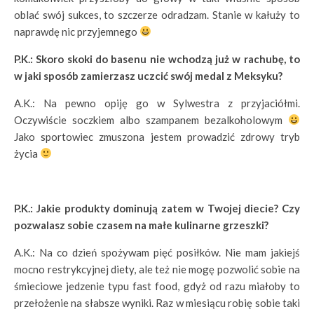
oblać swój sukces, to szczerze odradzam. Stanie w kałuży to
naprawdę nic przyjemnego
P.K.: Skoro skoki do basenu nie wchodzą już w rachubę, to
w jaki sposób zamierzasz uczcić swój medal z Meksyku?
A.K.: Na pewno opiję go w Sylwestra z przyjaciółmi.
Oczywiście soczkiem albo szampanem bezalkoholowym
Jako sportowiec zmuszona jestem prowadzić zdrowy tryb
życia
P.K.: Jakie produkty dominują zatem w Twojej diecie? Czy
pozwalasz sobie czasem na małe kulinarne grzeszki?
A.K.: Na co dzień spożywam pięć posiłków. Nie mam jakiejś
mocno restrykcyjnej diety, ale też nie mogę pozwolić sobie na
śmieciowe jedzenie typu fast food, gdyż od razu miałoby to
przełożenie na słabsze wyniki. Raz w miesiącu robię sobie taki