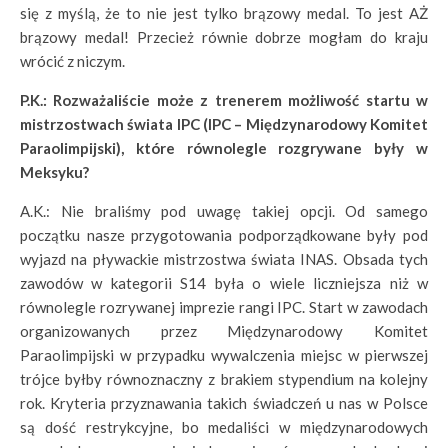
się z myślą, że to nie jest tylko brązowy medal. To jest AŻ
brązowy medal! Przecież równie dobrze mogłam do kraju
wrócić z niczym.
P.K.: Rozważaliście może z trenerem możliwość startu w
mistrzostwach świata IPC (IPC – Międzynarodowy Komitet
Paraolimpijski), które równolegle rozgrywane były w
Meksyku?
A.K.: Nie braliśmy pod uwagę takiej opcji. Od samego
początku nasze przygotowania podporządkowane były pod
wyjazd na pływackie mistrzostwa świata INAS. Obsada tych
zawodów w kategorii S14 była o wiele liczniejsza niż w
równolegle rozrywanej imprezie rangi IPC. Start w zawodach
organizowanych przez Międzynarodowy Komitet
Paraolimpijski w przypadku wywalczenia miejsc w pierwszej
trójce byłby równoznaczny z brakiem stypendium na kolejny
rok. Kryteria przyznawania takich świadczeń u nas w Polsce
są dość restrykcyjne, bo medaliści w międzynarodowych