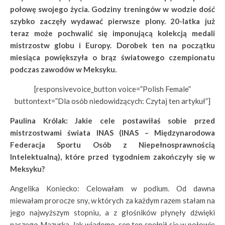
połowę swojego życia. Godziny treningów w wodzie dość
szybko zaczęły wydawać pierwsze plony. 20-latka już
teraz może pochwalić się imponującą kolekcją medali
mistrzostw globu i Europy. Dorobek ten na początku
miesiąca powiększyła o brąz światowego czempionatu
podczas zawodów w Meksyku.
[responsivevoice_button voice=”Polish Female”
buttontext=”Dla osób niedowidzących: Czytaj ten artykuł”]
Paulina Królak: Jakie cele postawiłaś sobie przed
mistrzostwami świata INAS (INAS – Międzynarodowa
Federacja Sportu Osób z Niepełnosprawnością
Intelektualną), które przed tygodniem zakończyły się w
Meksyku?
Angelika Koniecko: Celowałam w podium. Od dawna
miewałam prorocze sny, w których za każdym razem stałam na
jego najwyższym stopniu, a z głośników płynęły dźwięki
naszego Mazurka. Jak wiadomo, sen ten spełnił się w połowie