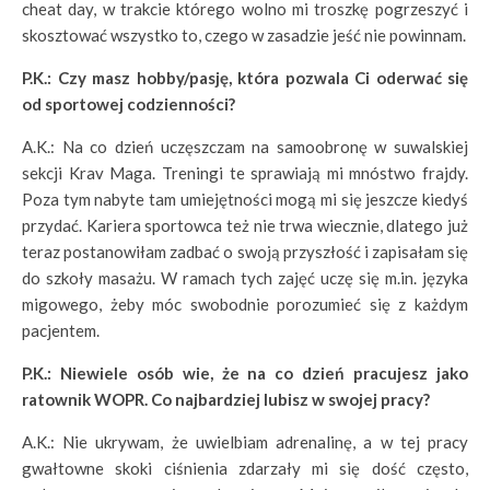
cheat day, w trakcie którego wolno mi troszkę pogrzeszyć i
skosztować wszystko to, czego w zasadzie jeść nie powinnam.
P.K.: Czy masz hobby/pasję, która pozwala Ci oderwać się
od sportowej codzienności?
A.K.: Na co dzień uczęszczam na samoobronę w suwalskiej
sekcji Krav Maga. Treningi te sprawiają mi mnóstwo frajdy.
Poza tym nabyte tam umiejętności mogą mi się jeszcze kiedyś
przydać. Kariera sportowca też nie trwa wiecznie, dlatego już
teraz postanowiłam zadbać o swoją przyszłość i zapisałam się
do szkoły masażu. W ramach tych zajęć uczę się m.in. języka
migowego, żeby móc swobodnie porozumieć się z każdym
pacjentem.
P.K.: Niewiele osób wie, że na co dzień pracujesz jako
ratownik WOPR. Co najbardziej lubisz w swojej pracy?
A.K.: Nie ukrywam, że uwielbiam adrenalinę, a w tej pracy
gwałtowne skoki ciśnienia zdarzały mi się dość często,