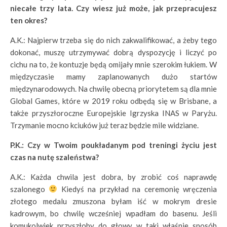
niecałe trzy lata. Czy wiesz już może, jak przepracujesz
ten okres?
A.K.: Najpierw trzeba się do nich zakwalifikować, a żeby tego
dokonać, muszę utrzymywać dobrą dyspozycję i liczyć po
cichu na to, że kontuzje będą omijały mnie szerokim łukiem. W
międzyczasie mamy zaplanowanych dużo startów
międzynarodowych. Na chwilę obecną priorytetem są dla mnie
Global Games, które w 2019 roku odbędą się w Brisbane, a
także przyszłoroczne Europejskie Igrzyska INAS w Paryżu.
Trzymanie mocno kciuków już teraz będzie mile widziane.
P.K.: Czy w Twoim poukładanym pod treningi życiu jest
czas na nutę szaleństwa?
A.K.: Każda chwila jest dobra, by zrobić coś naprawdę
szalonego
Kiedyś na przykład na ceremonię wręczenia
złotego medalu zmuszona byłam iść w mokrym dresie
kadrowym, bo chwilę wcześniej wpadłam do basenu. Jeśli
komukolwiek przyszłoby do głowy w taki właśnie sposób