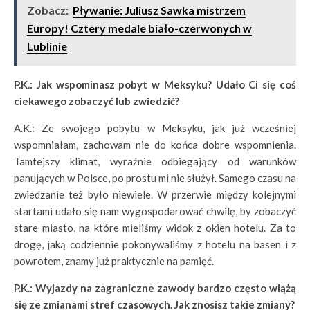
Zobacz:
Pływanie: Juliusz Sawka mistrzem
Europy! Cztery medale biało-czerwonych w
Lublinie
P.K.: Jak wspominasz pobyt w Meksyku? Udało Ci się coś
ciekawego zobaczyć lub zwiedzić?
A.K.: Ze swojego pobytu w Meksyku, jak już wcześniej
wspomniałam, zachowam nie do końca dobre wspomnienia.
Tamtejszy klimat, wyraźnie odbiegający od warunków
panujących w Polsce, po prostu mi nie służył. Samego czasu na
zwiedzanie też było niewiele. W przerwie między kolejnymi
startami udało się nam wygospodarować chwilę, by zobaczyć
stare miasto, na które mieliśmy widok z okien hotelu. Za to
drogę, jaką codziennie pokonywaliśmy z hotelu na basen i z
powrotem, znamy już praktycznie na pamięć.
P.K.: Wyjazdy na zagraniczne zawody bardzo często wiążą
się ze zmianami stref czasowych. Jak znosisz takie zmiany?