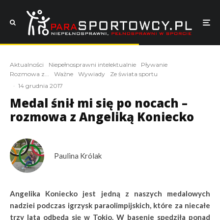
Aktualności
Niepełnosprawni intelektualnie
Pływanie
Rozmowa z...
Ważne
Wywiady
Ze świata sportu
·
14 grudnia 2017
Medal śnił mi się po nocach –
rozmowa z Angeliką Koniecko
Paulina Królak
Angelika Koniecko jest jedną z naszych medalowych
nadziei podczas igrzysk paraolimpijskich, które za niecałe
trzy lata odbędą się w Tokio. W basenie spędziła ponad