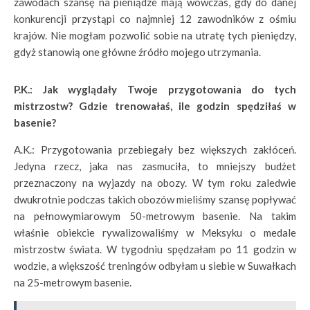
zawodach szansę na pieniądze mają wówczas, gdy do danej
konkurencji przystąpi co najmniej 12 zawodników z ośmiu
krajów. Nie mogłam pozwolić sobie na utratę tych pieniędzy,
gdyż stanowią one główne źródło mojego utrzymania.
P.K.: Jak wyglądały Twoje przygotowania do tych
mistrzostw? Gdzie trenowałaś, ile godzin spędziłaś w
basenie?
A.K.: Przygotowania przebiegały bez większych zakłóceń.
Jedyna rzecz, jaka nas zasmuciła, to mniejszy budżet
przeznaczony na wyjazdy na obozy. W tym roku zaledwie
dwukrotnie podczas takich obozów mieliśmy szansę popływać
na pełnowymiarowym 50-metrowym basenie. Na takim
właśnie obiekcie rywalizowaliśmy w Meksyku o medale
mistrzostw świata. W tygodniu spędzałam po 11 godzin w
wodzie, a większość treningów odbyłam u siebie w Suwałkach
na 25-metrowym basenie.