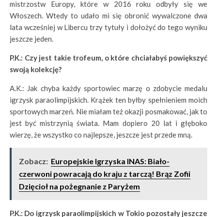
mistrzostw Europy, które w 2016 roku odbyły się we
Włoszech. Wtedy to udało mi się obronić wywalczone dwa
lata wcześniej w Libercu trzy tytuły i dołożyć do tego wyniku
jeszcze jeden.
P.K.: Czy jest takie trofeum, o które chciałabyś powiększyć
swoją kolekcję?
A.K.: Jak chyba każdy sportowiec marzę o zdobycie medalu
igrzysk paraolimpijskich. Krążek ten byłby spełnieniem moich
sportowych marzeń. Nie miałam też okazji posmakować, jak to
jest być mistrzynią świata. Mam dopiero 20 lat i głęboko
wierzę, że wszystko co najlepsze, jeszcze jest przede mną.
Zobacz:
Europejskie Igrzyska INAS: Biało-
czerwoni powracają do kraju z tarczą! Brąz Zofii
Dzięcioł na pożegnanie z Paryżem
P.K.: Do igrzysk paraolimpijskich w Tokio pozostały jeszcze