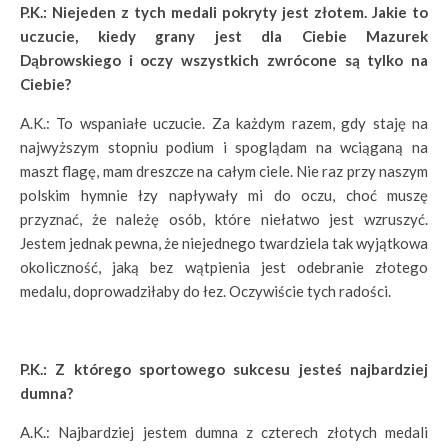
P.K.: Niejeden z tych medali pokryty jest złotem. Jakie to
uczucie, kiedy grany jest dla Ciebie Mazurek
Dąbrowskiego i oczy wszystkich zwrócone są tylko na
Ciebie?
A.K.: To wspaniałe uczucie. Za każdym razem, gdy staję na
najwyższym stopniu podium i spoglądam na wciąganą na
maszt flagę, mam dreszcze na całym ciele. Nie raz przy naszym
polskim hymnie łzy napływały mi do oczu, choć muszę
przyznać, że należę osób, które niełatwo jest wzruszyć.
Jestem jednak pewna, że niejednego twardziela tak wyjątkowa
okoliczność, jaką bez wątpienia jest odebranie złotego
medalu, doprowadziłaby do łez. Oczywiście tych radości.
P.K.: Z którego sportowego sukcesu jesteś najbardziej
dumna?
A.K.: Najbardziej jestem dumna z czterech złotych medali