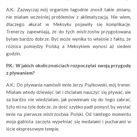
A.K.: Zazwyczaj mój organizm łagodnie znosił takie zmiany,
nie miałam wcześniej problemów z aklimatyzacją. Nie wiem,
dlaczego akurat w Meksyku pojawiły się komplikacje.
Trenerzy zapewniają, że do tych mistrzostw przygotowana
byłam bardzo dobrze. Być może wynika to właśnie z faktu, że
różnica pomiędzy Polską a Meksykiem wynosi aż siedem
godzin.
P.K.: W jakich okolicznościach rozpoczęłaś swoją przygodę
z pływaniem?
A.K.: Do pływania namówił mnie Jerzy Piątkowski, mój trener.
Miałam wtedy dziewięć lat i chciałam nauczyć się pływać, ale
za bardzo nie wiedziałam, jak powinnam się do tego zabrać.
Szło mi na tyle dobrze, że dość szybko padł pomysł, by wysłać
mnie na pierwsze mistrzostwa Polski. Od tamtego momentu
moja gablota zaczęła wypełniać się medalami i pucharami w
iście ekspresowym tempie.