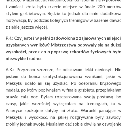
i zamiast złota było trzecie miejsce w finale 200 metrów
stylem grzbietowym. Będzie to jednak dla mnie dodatkowa
motywacja, by podczas kolejnych treningów w basenie dawać
z siebie jeszcze więcej.
P.K.: Czy jesteś w pełni zadowolona z zajmowanych miejsc i
uzyskanych wyników? Mistrzostwa odbywały się na dużej
wysokości, przez co o poprawę rekordów życiowych było
niezwykle trudno.
A.K.: Przyznam szczerze, że odczuwam lekki niedosyt. Nie
jestem do końca usatysfakcjonowana wynikami, jakie w
Meksyku udało mi się uzyskać. Po odebraniu brązowego
medalu, po który popłynęłam w finale grzbietu, przepłakałam
prawie całą noc. Byłam rozczarowana swoją postawą, bo
czasy, jakie wcześniej wykręcałam na treningach, tu w
Ameryce spokojnie dałyby mi złoto. Warunki panujące w
Meksyku i wysokość, na jakiej rozgrywane były zawody,
zrobiły jednak swoje. Musiałam dać sobie chwilę na oswojenie