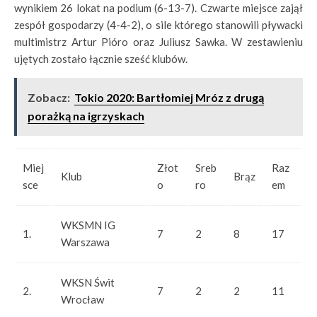
wynikiem 26 lokat na podium (6-13-7). Czwarte miejsce zajął
zespół gospodarzy (4-4-2), o sile którego stanowili pływacki
multimistrz Artur Pióro oraz Juliusz Sawka. W zestawieniu
ujętych zostało łącznie sześć klubów.
Zobacz:
Tokio 2020: Bartłomiej Mróz z drugą
porażką na igrzyskach
Miej
Złot
Sreb
Raz
Klub
Brąz
sce
o
ro
em
WKSMN IG
1.
7
2
8
17
Warszawa
WKSN Świt
2.
7
2
2
11
Wrocław