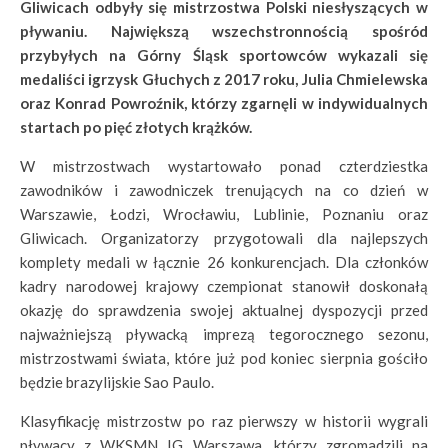
Gliwicach odbyły się mistrzostwa Polski niesłyszących w
pływaniu. Największą wszechstronnością spośród
przybyłych na Górny Śląsk sportowców wykazali się
medaliści igrzysk Głuchych z 2017 roku, Julia Chmielewska
oraz Konrad Powroźnik, którzy zgarnęli w indywidualnych
startach po pięć złotych krążków.
W mistrzostwach wystartowało ponad czterdziestka
zawodników i zawodniczek trenujących na co dzień w
Warszawie, Łodzi, Wrocławiu, Lublinie, Poznaniu oraz
Gliwicach. Organizatorzy przygotowali dla najlepszych
komplety medali w łącznie 26 konkurencjach. Dla członków
kadry narodowej krajowy czempionat stanowił doskonałą
okazję do sprawdzenia swojej aktualnej dyspozycji przed
najważniejszą pływacką imprezą tegorocznego sezonu,
mistrzostwami świata, które już pod koniec sierpnia gościło
będzie brazylijskie Sao Paulo.
Klasyfikację mistrzostw po raz pierwszy w historii wygrali
pływacy z WKSMN IG Warszawa, którzy zgromadzili na