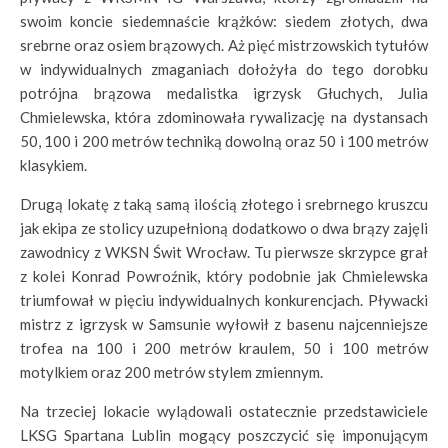
swoim koncie siedemnaście krążków: siedem złotych, dwa
srebrne oraz osiem brązowych. Aż pięć mistrzowskich tytułów
w indywidualnych zmaganiach dołożyła do tego dorobku
potrójna brązowa medalistka igrzysk Głuchych, Julia
Chmielewska, która zdominowała rywalizację na dystansach
50, 100 i 200 metrów techniką dowolną oraz 50 i 100 metrów
klasykiem.
Drugą lokatę z taką samą ilością złotego i srebrnego kruszcu
jak ekipa ze stolicy uzupełnioną dodatkowo o dwa brązy zajęli
zawodnicy z WKSN Świt Wrocław. Tu pierwsze skrzypce grał
z kolei Konrad Powroźnik, który podobnie jak Chmielewska
triumfował w pięciu indywidualnych konkurencjach. Pływacki
mistrz z igrzysk w Samsunie wyłowił z basenu najcenniejsze
trofea na 100 i 200 metrów kraulem, 50 i 100 metrów
motylkiem oraz 200 metrów stylem zmiennym.
Na trzeciej lokacie wylądowali ostatecznie przedstawiciele
LKSG Spartana Lublin mogący poszczycić się imponującym