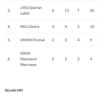
LKSG Spartan
3.
6
13
7
26
Lublin
4.
MIG Gliwice
4
4
2
10
5.
UMKSN Poznań
2
3
4
9
MKSN
6.
Mazowsze
0
2
2
4
Warszawa
Wyniki MP: