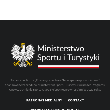
Zadanie publiczne „Promocja sportu osób z niepełnosprawnościami”
finansowane ze środków Ministerstwa Sportu i Turystyki w ramach Programu
Upowszechniania Sportu Osób z Niepełnosprawnościami w 2025 roku.
PATRONAT MEDIALNY
KONTAKT
WESPRZYJ NAS NA PATRONITE!