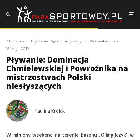
Aktualności
Pływanie
Sport niesłyszących
Ze świata sportu
·
15 maja 2019
Pływanie: Dominacja
Chmielewskiej i Powroźnika na
mistrzostwach Polski
niesłyszących
Paulina Królak
W miniony weekend na terenie basenu „Olimpijczyk” w