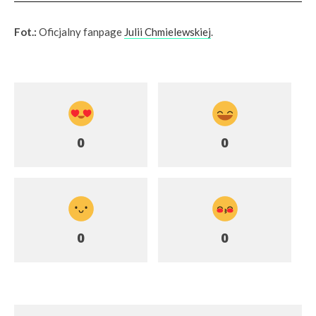
Fot.:
Oficjalny fanpage
Julii Chmielewskiej
.
0
0
0
0