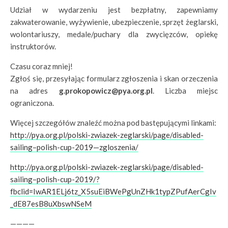
Udział w wydarzeniu jest bezpłatny, zapewniamy
zakwaterowanie, wyżywienie, ubezpieczenie, sprzęt żeglarski,
wolontariuszy, medale/puchary dla zwycięzców, opiekę
instruktorów.
Czasu coraz mniej!
Zgłoś się, przesyłając formularz zgłoszenia i skan orzeczenia
na adres
g.prokopowicz@pya.org.pl
. Liczba miejsc
ograniczona.
Więcej szczegółów znaleźć można pod bastępującymi linkami:
http://pya.org.pl/polski-zwiazek-zeglarski/page/disabled-
sailing–polish-cup-2019—zgloszenia/
http://pya.org.pl/polski-zwiazek-zeglarski/page/disabled-
sailing–polish-cup-2019/?
fbclid=IwAR1ELj6tz_X5suEiBWePgUnZHk1typZPufAerCgIv
_dE87esB8uXbswNSeM
————