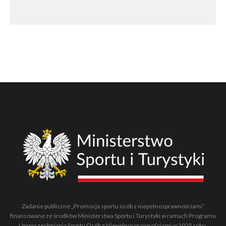
Zadanie publiczne „Promocja sportu osób z niepełnosprawnościami”
finansowane ze środków Ministerstwa Sportu i Turystyki w ramach Programu
Upowszechniania Sportu Osób z Niepełnosprawnościami w 2025 roku.